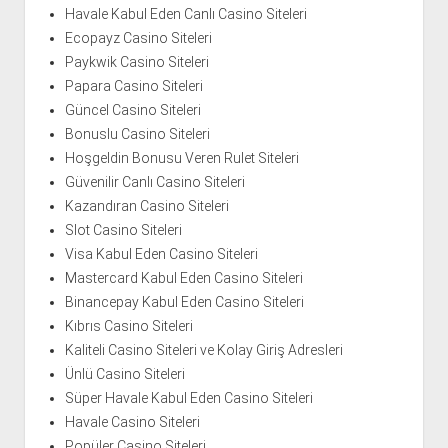
Havale Kabul Eden Canlı Casino Siteleri
Ecopayz Casino Siteleri
Paykwik Casino Siteleri
Papara Casino Siteleri
Güncel Casino Siteleri
Bonuslu Casino Siteleri
Hoşgeldin Bonusu Veren Rulet Siteleri
Güvenilir Canlı Casino Siteleri
Kazandıran Casino Siteleri
Slot Casino Siteleri
Visa Kabul Eden Casino Siteleri
Mastercard Kabul Eden Casino Siteleri
Binancepay Kabul Eden Casino Siteleri
Kıbrıs Casino Siteleri
Kaliteli Casino Siteleri ve Kolay Giriş Adresleri
Ünlü Casino Siteleri
Süper Havale Kabul Eden Casino Siteleri
Havale Casino Siteleri
Popüler Casino Siteleri