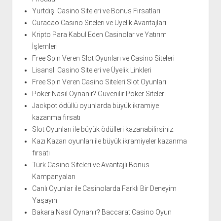
Yurtdışı Casino Siteleri ve Bonus Fırsatları
Curacao Casino Siteleri ve Üyelik Avantajları
Kripto Para Kabul Eden Casinolar ve Yatırım
İşlemleri
Free Spin Veren Slot Oyunları ve Casino Siteleri
Lisanslı Casino Siteleri ve Üyelik Linkleri
Free Spin Veren Casino Siteleri Slot Oyunları
Poker Nasıl Oynanır? Güvenilir Poker Siteleri
Jackpot ödüllü oyunlarda büyük ikramiye
kazanma fırsatı
Slot Oyunları ile büyük ödülleri kazanabilirsiniz.
Kazı Kazan oyunları ile büyük ikramiyeler kazanma
fırsatı
Türk Casino Siteleri ve Avantajlı Bonus
Kampanyaları
Canlı Oyunlar ile Casinolarda Farklı Bir Deneyim
Yaşayın
Bakara Nasıl Oynanır? Baccarat Casino Oyun