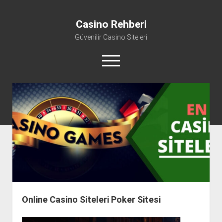
Casino Rehberi
Güvenilir Casino Siteleri
menüyü
aç
Casino Rehberi
Casino Oyunları
açılır
Casino Siteleri
menüyü
Rexbet Casino
aç
Casher Casino
Spino Casino
Hovarda Casino
Online Casino Siteleri Poker Sitesi
Slotbon Casino