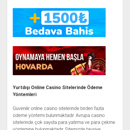
Yurtdışı Online Casino Sitelerinde Ödeme
Yöntemleri
Güvenilir online casino sitelerinde birden fazla
ödeme yöntemi bulunmaktadır. Avrupa casino
sitelerinde çok sayıda para yatırma ve para çekme
yöntemine bulunmaktadır. Sitemizde tavsiye