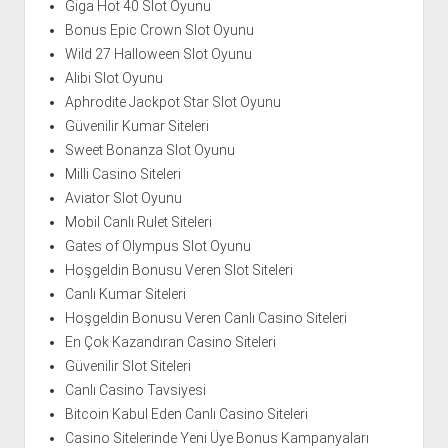
Giga Hot 40 Slot Oyunu
Bonus Epic Crown Slot Oyunu
Wild 27 Halloween Slot Oyunu
Alibi Slot Oyunu
Aphrodite Jackpot Star Slot Oyunu
Güvenilir Kumar Siteleri
Sweet Bonanza Slot Oyunu
Milli Casino Siteleri
Aviator Slot Oyunu
Mobil Canlı Rulet Siteleri
Gates of Olympus Slot Oyunu
Hoşgeldin Bonusu Veren Slot Siteleri
Canlı Kumar Siteleri
Hoşgeldin Bonusu Veren Canlı Casino Siteleri
En Çok Kazandıran Casino Siteleri
Güvenilir Slot Siteleri
Canlı Casino Tavsiyesi
Bitcoin Kabul Eden Canlı Casino Siteleri
Casino Sitelerinde Yeni Üye Bonus Kampanyaları