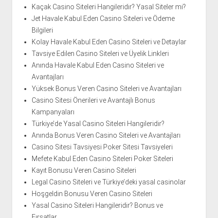
Kaçak Casino Siteleri Hangileridir? Yasal Siteler mi?
Jet Havale Kabul Eden Casino Siteleri ve Ödeme
Bilgileri
Kolay Havale Kabul Eden Casino Siteleri ve Detaylar
Tavsiye Edilen Casino Siteleri ve Üyelik Linkleri
Anında Havale Kabul Eden Casino Siteleri ve
Avantajları
Yüksek Bonus Veren Casino Siteleri ve Avantajları
Casino Sitesi Önerileri ve Avantajlı Bonus
Kampanyaları
Türkiye’de Yasal Casino Siteleri Hangileridir?
Anında Bonus Veren Casino Siteleri ve Avantajları
Casino Sitesi Tavsiyesi Poker Sitesi Tavsiyeleri
Mefete Kabul Eden Casino Siteleri Poker Siteleri
Kayıt Bonusu Veren Casino Siteleri
Legal Casino Siteleri ve Türkiye’deki yasal casinolar
Hoşgeldin Bonusu Veren Casino Siteleri
Yasal Casino Siteleri Hangileridir? Bonus ve
Fırsatlar