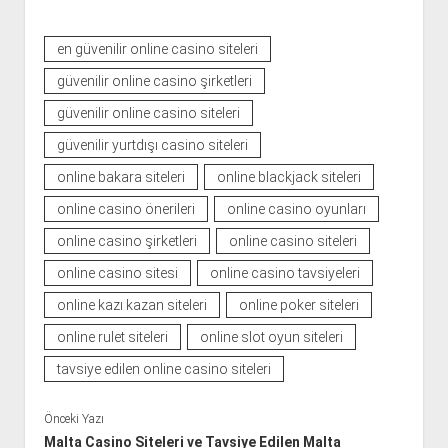
en güvenilir online casino siteleri
güvenilir online casino şirketleri
güvenilir online casino siteleri
güvenilir yurtdışı casino siteleri
online bakara siteleri
online blackjack siteleri
online casino önerileri
online casino oyunları
online casino şirketleri
online casino siteleri
online casino sitesi
online casino tavsiyeleri
online kazı kazan siteleri
online poker siteleri
online rulet siteleri
online slot oyun siteleri
tavsiye edilen online casino siteleri
Önceki Yazı
Malta Casino Siteleri ve Tavsiye Edilen Malta