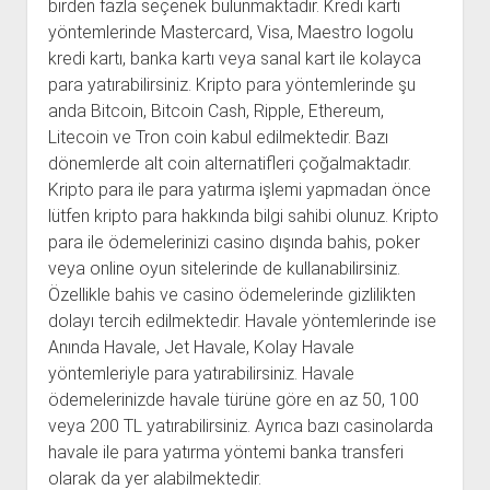
birden fazla seçenek bulunmaktadır. Kredi kartı
yöntemlerinde Mastercard, Visa, Maestro logolu
kredi kartı, banka kartı veya sanal kart ile kolayca
para yatırabilirsiniz. Kripto para yöntemlerinde şu
anda Bitcoin, Bitcoin Cash, Ripple, Ethereum,
Litecoin ve Tron coin kabul edilmektedir. Bazı
dönemlerde alt coin alternatifleri çoğalmaktadır.
Kripto para ile para yatırma işlemi yapmadan önce
lütfen kripto para hakkında bilgi sahibi olunuz. Kripto
para ile ödemelerinizi casino dışında bahis, poker
veya online oyun sitelerinde de kullanabilirsiniz.
Özellikle bahis ve casino ödemelerinde gizlilikten
dolayı tercih edilmektedir. Havale yöntemlerinde ise
Anında Havale, Jet Havale, Kolay Havale
yöntemleriyle para yatırabilirsiniz. Havale
ödemelerinizde havale türüne göre en az 50, 100
veya 200 TL yatırabilirsiniz. Ayrıca bazı casinolarda
havale ile para yatırma yöntemi banka transferi
olarak da yer alabilmektedir.