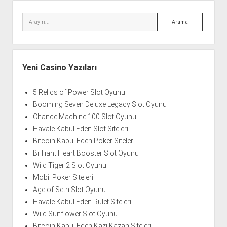
Arama
Yeni Casino Yazıları
5 Relics of Power Slot Oyunu
Booming Seven Deluxe Legacy Slot Oyunu
Chance Machine 100 Slot Oyunu
Havale Kabul Eden Slot Siteleri
Bitcoin Kabul Eden Poker Siteleri
Brilliant Heart Booster Slot Oyunu
Wild Tiger 2 Slot Oyunu
Mobil Poker Siteleri
Age of Seth Slot Oyunu
Havale Kabul Eden Rulet Siteleri
Wild Sunflower Slot Oyunu
Bitcoin Kabul Eden Kazı Kazan Siteleri