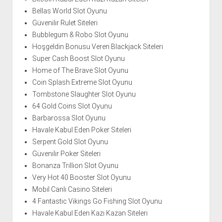
Bellas World Slot Oyunu
Güvenilir Rulet Siteleri
Bubblegum & Robo Slot Oyunu
Hoşgeldin Bonusu Veren Blackjack Siteleri
Super Cash Boost Slot Oyunu
Home of The Brave Slot Oyunu
Coin Splash Extreme Slot Oyunu
Tombstone Slaughter Slot Oyunu
64 Gold Coins Slot Oyunu
Barbarossa Slot Oyunu
Havale Kabul Eden Poker Siteleri
Serpent Gold Slot Oyunu
Güvenilir Poker Siteleri
Bonanza Trillion Slot Oyunu
Very Hot 40 Booster Slot Oyunu
Mobil Canlı Casino Siteleri
4 Fantastic Vikings Go Fishing Slot Oyunu
Havale Kabul Eden Kazı Kazan Siteleri