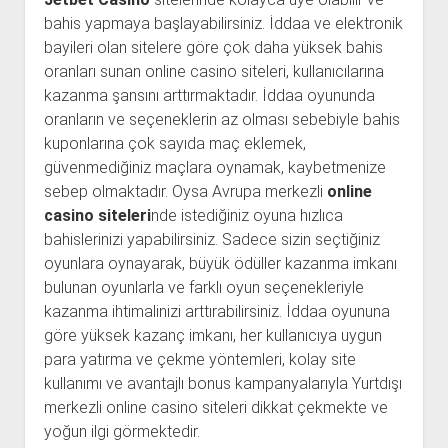
bahis yapmaya başlayabilirsiniz. İddaa ve elektronik
bayileri olan sitelere göre çok daha yüksek bahis
oranları sunan online casino siteleri, kullanıcılarına
kazanma şansını arttırmaktadır. İddaa oyununda
oranların ve seçeneklerin az olması sebebiyle bahis
kuponlarına çok sayıda maç eklemek,
güvenmediğiniz maçlara oynamak, kaybetmenize
sebep olmaktadır. Oysa Avrupa merkezli
online
casino siteleri
nde istediğiniz oyuna hızlıca
bahislerinizi yapabilirsiniz. Sadece sizin seçtiğiniz
oyunlara oynayarak, büyük ödüller kazanma imkanı
bulunan oyunlarla ve farklı oyun seçenekleriyle
kazanma ihtimalinizi arttırabilirsiniz. İddaa oyununa
göre yüksek kazanç imkanı, her kullanıcıya uygun
para yatırma ve çekme yöntemleri, kolay site
kullanımı ve avantajlı bonus kampanyalarıyla Yurtdışı
merkezli online casino siteleri dikkat çekmekte ve
yoğun ilgi görmektedir.