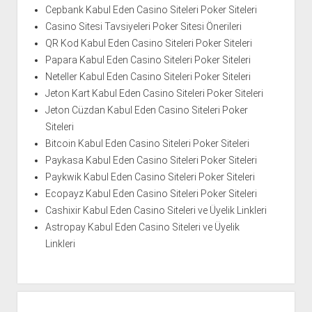
Cepbank Kabul Eden Casino Siteleri Poker Siteleri
Casino Sitesi Tavsiyeleri Poker Sitesi Önerileri
QR Kod Kabul Eden Casino Siteleri Poker Siteleri
Papara Kabul Eden Casino Siteleri Poker Siteleri
Neteller Kabul Eden Casino Siteleri Poker Siteleri
Jeton Kart Kabul Eden Casino Siteleri Poker Siteleri
Jeton Cüzdan Kabul Eden Casino Siteleri Poker
Siteleri
Bitcoin Kabul Eden Casino Siteleri Poker Siteleri
Paykasa Kabul Eden Casino Siteleri Poker Siteleri
Paykwik Kabul Eden Casino Siteleri Poker Siteleri
Ecopayz Kabul Eden Casino Siteleri Poker Siteleri
Cashixir Kabul Eden Casino Siteleri ve Üyelik Linkleri
Astropay Kabul Eden Casino Siteleri ve Üyelik
Linkleri