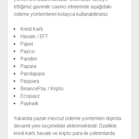
ettiğimiz güvenilir casino sitelerinde aşağıdaki
ödeme yöntemlerini kolayca kullanabilirsiniz.
Kredi Kartı
Havale / EFT
Papel
Payco
Paratim
Papara
Parolapara
Peppara
BinancePay / Kripto
Ecopayz
Paykwik
Yukarıda yazan mevcut ödeme yöntemleri dışında
devamlı yeni seçenekler eklenmektedir. Özellikle
kredi kartı, havale ve kripto para ile yatırımlarda