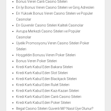
Bonus Veren Canlı Casino Siteleri
En İyi Bonus Veren Casino Siteleri ve Giriş Adresleri
En Yüksek Bonus Veren Casino Siteleri ve Popüler
Casinolar
En Güvenilir Casino Siteleri Kaliteli Casinolar
Avrupa Merkezli Casino Siteleri ve Popüler
Casinolar
Üyelik Promosyonu Veren Casino Siteleri Poker
Siteleri
Hoşgeldin Bonusu Veren Poker Siteleri
Bonus Veren Poker Siteleri
Kredi Kartı Kabul Eden Bakara Siteleri
Kredi Kartı Kabul Eden Slot Siteleri
Kredi Kartı Kabul Eden Blackjack Siteleri
Kredi Kartı Kabul Eden Rulet Siteleri
Kredi Kartı Kabul Eden Kazı Kazan Siteleri
Kredi Kartı Kabul Eden Canlı Casino Siteleri
Kredi Kartı Kabul Eden Poker Siteleri
İllegal Casino Siteleri Güvenli Mi? Nasıl Üye Olunur?