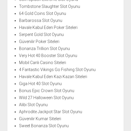
Tombstone Slaughter Slot Oyunu
64 Gold Coins Slot Oyunu
Barbarossa Slot Oyunu
Havale Kabul Eden Poker Siteleri
Serpent Gold Slot Oyunu
Güvenilir Poker Siteleri
Bonanza Trillion Slot Oyunu
Very Hot 40 Booster Slot Oyunu
Mobil Canlı Casino Siteleri
4 Fantastic Vikings Go Fishing Slot Oyunu
Havale Kabul Eden Kazı Kazan Siteleri
Giga Hot 40 Slot Oyunu
Bonus Epic Crown Slot Oyunu
Wild 27 Halloween Slot Oyunu
Alibi Slot Oyunu
Aphrodite Jackpot Star Slot Oyunu
Güvenilir Kumar Siteleri
Sweet Bonanza Slot Oyunu