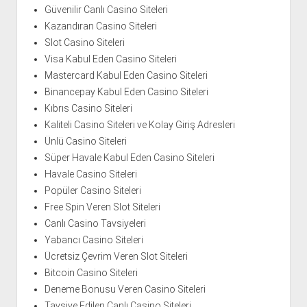
Güvenilir Canlı Casino Siteleri
Kazandıran Casino Siteleri
Slot Casino Siteleri
Visa Kabul Eden Casino Siteleri
Mastercard Kabul Eden Casino Siteleri
Binancepay Kabul Eden Casino Siteleri
Kıbrıs Casino Siteleri
Kaliteli Casino Siteleri ve Kolay Giriş Adresleri
Ünlü Casino Siteleri
Süper Havale Kabul Eden Casino Siteleri
Havale Casino Siteleri
Popüler Casino Siteleri
Free Spin Veren Slot Siteleri
Canlı Casino Tavsiyeleri
Yabancı Casino Siteleri
Ücretsiz Çevrim Veren Slot Siteleri
Bitcoin Casino Siteleri
Deneme Bonusu Veren Casino Siteleri
Tavsiye Edilen Canlı Casino Siteleri