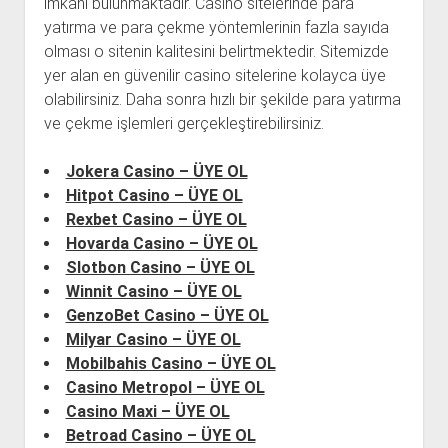
imkanı bulunmaktadır. Casino sitelerinde para
yatırma ve para çekme yöntemlerinin fazla sayıda
olması o sitenin kalitesini belirtmektedir. Sitemizde
yer alan en güvenilir casino sitelerine kolayca üye
olabilirsiniz. Daha sonra hızlı bir şekilde para yatırma
ve çekme işlemleri gerçekleştirebilirsiniz.
Jokera Casino – ÜYE OL
Hitpot Casino – ÜYE OL
Rexbet Casino – ÜYE OL
Hovarda Casino – ÜYE OL
Slotbon Casino – ÜYE OL
Winnit Casino – ÜYE OL
GenzoBet Casino – ÜYE OL
Milyar Casino – ÜYE OL
Mobilbahis Casino – ÜYE OL
Casino Metropol – ÜYE OL
Casino Maxi – ÜYE OL
Betroad Casino – ÜYE OL