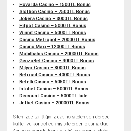
Hovarda Casino – 1500TL Bonus
Slotbon Casino – 7500TL Bonus
Jokera Casino – 3000TL Bonus
Hitpot Casino – 5000TL Bonus
Winnit Casino – 5000TL Bonus
Casino Metropol – 20000TL Bonus
Casino Maxi – 12000TL Bonus
Mobilbahis Casino – 20000TL Bonus
GenzoBet Casino – 4000TL Bonus
Milyar Casino – 8000TL Bonus
Betroad Casino – 4000TL Bonus
Betelli Casino – 5050TL Bonus
Intobet Casino – 5000TL Bonus
Discount Casino – 5000TL İade
Jetbet Casino – 20000TL Bonus
Sitemizde tanıttığımız casino siteleri son derece
kaliteli ve kontrol edilmiş sitelerden oluşmaktadır.
Ayrıca sitemizde tavsiye ettiğimiz casino siteleri,