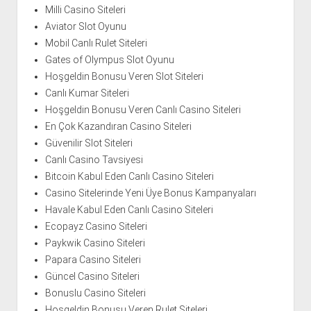
Milli Casino Siteleri
Aviator Slot Oyunu
Mobil Canlı Rulet Siteleri
Gates of Olympus Slot Oyunu
Hoşgeldin Bonusu Veren Slot Siteleri
Canlı Kumar Siteleri
Hoşgeldin Bonusu Veren Canlı Casino Siteleri
En Çok Kazandıran Casino Siteleri
Güvenilir Slot Siteleri
Canlı Casino Tavsiyesi
Bitcoin Kabul Eden Canlı Casino Siteleri
Casino Sitelerinde Yeni Üye Bonus Kampanyaları
Havale Kabul Eden Canlı Casino Siteleri
Ecopayz Casino Siteleri
Paykwik Casino Siteleri
Papara Casino Siteleri
Güncel Casino Siteleri
Bonuslu Casino Siteleri
Hoşgeldin Bonusu Veren Rulet Siteleri