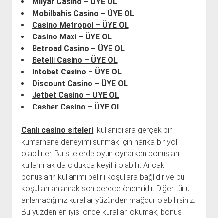
Milyar Casino – ÜYE OL
Mobilbahis Casino – ÜYE OL
Casino Metropol – ÜYE OL
Casino Maxi – ÜYE OL
Betroad Casino – ÜYE OL
Betelli Casino – ÜYE OL
Intobet Casino – ÜYE OL
Discount Casino – ÜYE OL
Jetbet Casino – ÜYE OL
Casher Casino – ÜYE OL
Canlı casino siteleri
, kullanıcılara gerçek bir
kumarhane deneyimi sunmak için harika bir yol
olabilirler. Bu sitelerde oyun oynarken bonusları
kullanmak da oldukça keyifli olabilir. Ancak
bonusların kullanımı belirli koşullara bağlıdır ve bu
koşulları anlamak son derece önemlidir. Diğer türlü
anlamadığınız kurallar yüzünden mağdur olabilirsiniz.
Bu yüzden en iyisi önce kuralları okumak, bonus