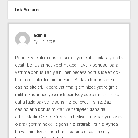
Tek Yorum
admin
Eylül 9, 2025
Popüler ve kaliteli casino siteleri yeni kullanıcılara yönelik
çeşitli bonuslar hediye etmektedir. Üyelik bonusu, para
yatırma bonusu adıyla bilinen bedava bonus ise en çok
tercih edilenlerden bir tanesidir. Bedava bonus veren
casino siteleri, ilk para yatırma işleminizde yatırdığınız
miktar kadar hediye etmektedir. Böylece oyunlara iki kat
daha fazla bakiye ile şansınızı deneyebilirsiniz. Bazı
casinoların bonus miktarı ve hediyeleri daha da
artmaktadır. Özellikle free spin hediyeleri ile bakiyenize ek
olarak çevrim hakkı ile şansınızı arttırabilirsiniz. Ayrıca
bu yazının devamında hangi casino sitesinin en iyi