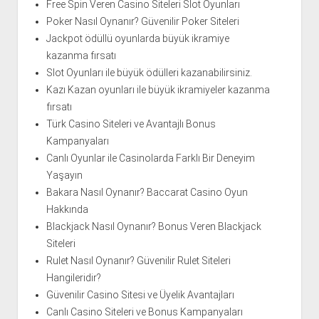
Free Spin Veren Casino Siteleri Slot Oyunları
Poker Nasıl Oynanır? Güvenilir Poker Siteleri
Jackpot ödüllü oyunlarda büyük ikramiye
kazanma fırsatı
Slot Oyunları ile büyük ödülleri kazanabilirsiniz.
Kazı Kazan oyunları ile büyük ikramiyeler kazanma
fırsatı
Türk Casino Siteleri ve Avantajlı Bonus
Kampanyaları
Canlı Oyunlar ile Casinolarda Farklı Bir Deneyim
Yaşayın
Bakara Nasıl Oynanır? Baccarat Casino Oyun
Hakkında
Blackjack Nasıl Oynanır? Bonus Veren Blackjack
Siteleri
Rulet Nasıl Oynanır? Güvenilir Rulet Siteleri
Hangileridir?
Güvenilir Casino Sitesi ve Üyelik Avantajları
Canlı Casino Siteleri ve Bonus Kampanyaları