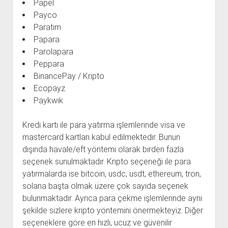
Papel
Payco
Paratim
Papara
Parolapara
Peppara
BinancePay / Kripto
Ecopayz
Paykwik
Kredi kartı ile para yatırma işlemlerinde visa ve
mastercard kartları kabul edilmektedir. Bunun
dışında havale/eft yöntemi olarak birden fazla
seçenek sunulmaktadır. Kripto seçeneği ile para
yatırmalarda ise bitcoin, usdc, usdt, ethereum, tron,
solana başta olmak üzere çok sayıda seçenek
bulunmaktadır. Ayrıca para çekme işlemlerinde aynı
şekilde sizlere kripto yöntemini önermekteyiz. Diğer
seçeneklere göre en hızlı, ucuz ve güvenilir