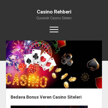
Casino Rehberi
Güvenilir Casino Siteleri
menüyü
aç
Casino Rehberi
Casino Oyunları
açılır
Casino Siteleri
menüyü
Rexbet Casino
aç
Casher Casino
Spino Casino
Hovarda Casino
Bedava Bonus Veren Casino Siteleri
Slotbon Casino