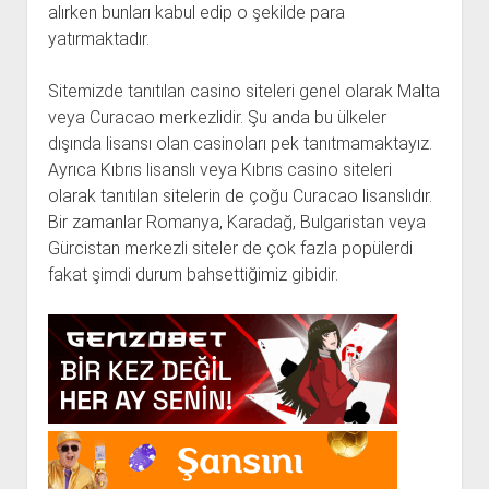
alırken bunları kabul edip o şekilde para
yatırmaktadır.
Sitemizde tanıtılan casino siteleri genel olarak Malta
veya Curacao merkezlidir. Şu anda bu ülkeler
dışında lisansı olan casinoları pek tanıtmamaktayız.
Ayrıca Kıbrıs lisanslı veya Kıbrıs casino siteleri
olarak tanıtılan sitelerin de çoğu Curacao lisanslıdır.
Bir zamanlar Romanya, Karadağ, Bulgaristan veya
Gürcistan merkezli siteler de çok fazla popülerdi
fakat şimdi durum bahsettiğimiz gibidir.