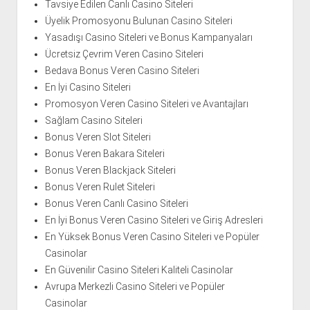
Tavsiye Edilen Canlı Casino Siteleri
Üyelik Promosyonu Bulunan Casino Siteleri
Yasadışı Casino Siteleri ve Bonus Kampanyaları
Ücretsiz Çevrim Veren Casino Siteleri
Bedava Bonus Veren Casino Siteleri
En İyi Casino Siteleri
Promosyon Veren Casino Siteleri ve Avantajları
Sağlam Casino Siteleri
Bonus Veren Slot Siteleri
Bonus Veren Bakara Siteleri
Bonus Veren Blackjack Siteleri
Bonus Veren Rulet Siteleri
Bonus Veren Canlı Casino Siteleri
En İyi Bonus Veren Casino Siteleri ve Giriş Adresleri
En Yüksek Bonus Veren Casino Siteleri ve Popüler
Casinolar
En Güvenilir Casino Siteleri Kaliteli Casinolar
Avrupa Merkezli Casino Siteleri ve Popüler
Casinolar