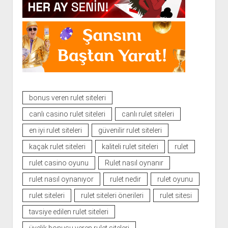
bonus veren rulet siteleri
canlı casino rulet siteleri
canlı rulet siteleri
en iyi rulet siteleri
güvenilir rulet siteleri
kaçak rulet siteleri
kaliteli rulet siteleri
rulet
rulet casino oyunu
Rulet nasıl oynanır
rulet nasıl oynanıyor
rulet nedir
rulet oyunu
rulet siteleri
rulet siteleri önerileri
rulet sitesi
tavsiye edilen rulet siteleri