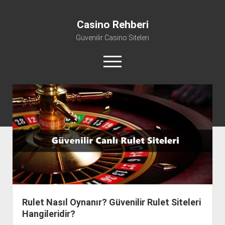
Casino Rehberi
Güvenilir Casino Siteleri
menüyü
aç
Casino Rehberi
Casino Oyunları
açılır
Casino Siteleri
menüyü
Rexbet Casino
aç
Casher Casino
Spino Casino
Hovarda Casino
Rulet Nasıl Oynanır? Güvenilir Rulet Siteleri
Hangileridir?
Slotbon Casino