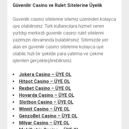
Güvenilir Casino ve Rulet Sitelerine Üyelik
Güvenilir casino sitelerine sitemiz üzerinden kolayca
üye olabilirsiniz. Türk kullanıcılara hizmet veren
yurtdışı merkezli güvenilir casino rulet sitelerini
yazımızın devamında bulabilirsiniz. Sitemizde yer
alan en güvenilir casino sitelerine kolayca üye
olabilir, hızlı bir şekilde para yatırma ve çekme
işlemleri gerçekleştirebilirsiniz.
Jokera Casino – ÜYE OL
Hitpot Casino – ÜYE OL
Rexbet Casino – ÜYE OL
Hovarda Casino – ÜYE OL
Slotbon Casino – ÜYE OL
Winnit Casino – ÜYE OL
GenzoBet Casino – ÜYE OL
Milyar Casino – ÜYE OL