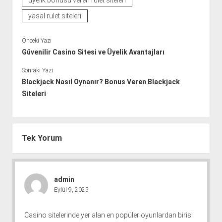
üyelik bonusu veren rulet siteleri
yasal rulet siteleri
Önceki Yazı
Güvenilir Casino Sitesi ve Üyelik Avantajları
Sonraki Yazı
Blackjack Nasıl Oynanır? Bonus Veren Blackjack
Siteleri
Tek Yorum
admin
Eylül 9, 2025
Casino sitelerinde yer alan en popüler oyunlardan birisi