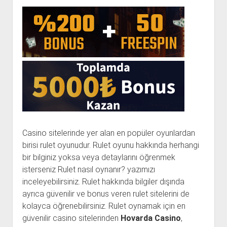
Jokera Casino
Hitpot Casino
Winnit Casino
GenzoBet Casino
Milyar Casino
Mobilbahis Casino
Casino Metropol
Casino Maxi
Casino sitelerinde yer alan en popüler oyunlardan
Betroad Casino
birisi rulet oyunudur. Rulet oyunu hakkında herhangi
Betelli Casino
bir bilginiz yoksa veya detaylarını öğrenmek
Intobet Casino
isterseniz Rulet nasıl oynanır? yazımızı
inceleyebilirsiniz. Rulet hakkında bilgiler dışında
Discount Casino
ayrıca güvenilir ve bonus veren rulet sitelerini de
Jetbahis Casino
kolayca öğrenebilirsiniz. Rulet oynamak için en
güvenilir casino sitelerinden
Hovarda Casino
,