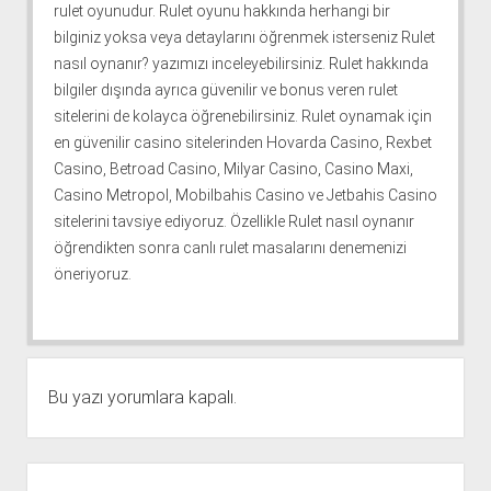
rulet oyunudur. Rulet oyunu hakkında herhangi bir
bilginiz yoksa veya detaylarını öğrenmek isterseniz Rulet
nasıl oynanır? yazımızı inceleyebilirsiniz. Rulet hakkında
bilgiler dışında ayrıca güvenilir ve bonus veren rulet
sitelerini de kolayca öğrenebilirsiniz. Rulet oynamak için
en güvenilir casino sitelerinden Hovarda Casino, Rexbet
Casino, Betroad Casino, Milyar Casino, Casino Maxi,
Casino Metropol, Mobilbahis Casino ve Jetbahis Casino
sitelerini tavsiye ediyoruz. Özellikle Rulet nasıl oynanır
öğrendikten sonra canlı rulet masalarını denemenizi
öneriyoruz.
Bu yazı yorumlara kapalı.
Yan