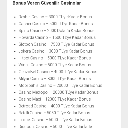
Menü
Bonus Veren Güvenilir Casinolar
Rexbet Casino – 3000 TL’ye Kadar Bonus
Casher Casino – 5000 TL’ye Kadar Bonus
Spino Casino – 2000 Dolar’a Kadar Bonus
Hovarda Casino – 1500 TL’ye Kadar Bonus
Slotbon Casino – 7500 TL’ye Kadar Bonus
Jokera Casino – 3000 TL’ye Kadar Bonus
Hitpot Casino – 5000 TL’ye Kadar Bonus
Winnit Casino – 5000 TL’ye Kadar Bonus
GenzoBet Casino – 4000 TL’ye Kadar Bonus
Milyar Casino – 8000 TL’ye Kadar Bonus
Mobilbahis Casino – 20000 TL’ye Kadar Bonus
Casino Metropol – 20000 TL’ye Kadar Bonus
Casino Maxi – 12000 TL’ye Kadar Bonus
Betroad Casino – 4000 TL’ye Kadar Bonus
Betelli Casino – 5050 TL’ye Kadar Bonus
Intobet Casino – 5000 TL’ye Kadar Bonus
Discount Casino – 5000 TL’ye Kadar İade