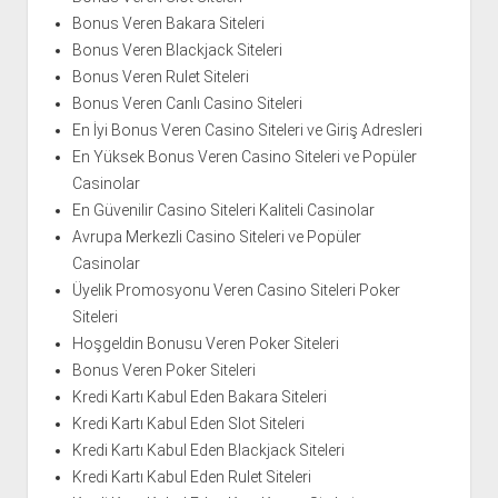
Bonus Veren Bakara Siteleri
Bonus Veren Blackjack Siteleri
Bonus Veren Rulet Siteleri
Bonus Veren Canlı Casino Siteleri
En İyi Bonus Veren Casino Siteleri ve Giriş Adresleri
En Yüksek Bonus Veren Casino Siteleri ve Popüler
Casinolar
En Güvenilir Casino Siteleri Kaliteli Casinolar
Avrupa Merkezli Casino Siteleri ve Popüler
Casinolar
Üyelik Promosyonu Veren Casino Siteleri Poker
Siteleri
Hoşgeldin Bonusu Veren Poker Siteleri
Bonus Veren Poker Siteleri
Kredi Kartı Kabul Eden Bakara Siteleri
Kredi Kartı Kabul Eden Slot Siteleri
Kredi Kartı Kabul Eden Blackjack Siteleri
Kredi Kartı Kabul Eden Rulet Siteleri