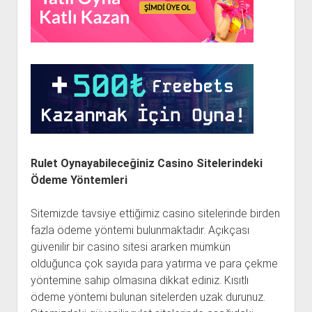
Rulet Oynayabileceğiniz Casino Sitelerindeki
Ödeme Yöntemleri
Sitemizde tavsiye ettiğimiz casino sitelerinde birden
fazla ödeme yöntemi bulunmaktadır. Açıkçası
güvenilir bir casino sitesi ararken mümkün
olduğunca çok sayıda para yatırma ve para çekme
yöntemine sahip olmasına dikkat ediniz. Kısıtlı
ödeme yöntemi bulunan sitelerden uzak durunuz.