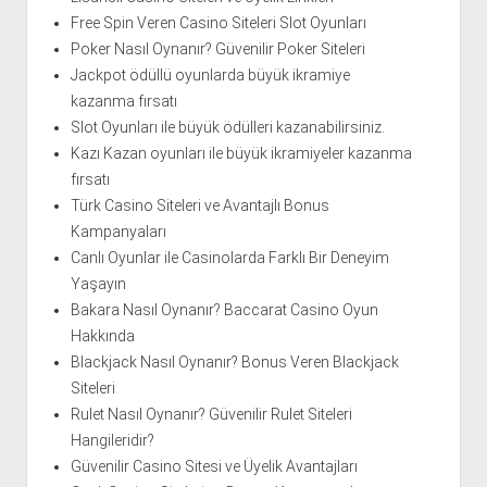
Free Spin Veren Casino Siteleri Slot Oyunları
Poker Nasıl Oynanır? Güvenilir Poker Siteleri
Jackpot ödüllü oyunlarda büyük ikramiye
kazanma fırsatı
Slot Oyunları ile büyük ödülleri kazanabilirsiniz.
Kazı Kazan oyunları ile büyük ikramiyeler kazanma
fırsatı
Türk Casino Siteleri ve Avantajlı Bonus
Kampanyaları
Canlı Oyunlar ile Casinolarda Farklı Bir Deneyim
Yaşayın
Bakara Nasıl Oynanır? Baccarat Casino Oyun
Hakkında
Blackjack Nasıl Oynanır? Bonus Veren Blackjack
Siteleri
Rulet Nasıl Oynanır? Güvenilir Rulet Siteleri
Hangileridir?
Güvenilir Casino Sitesi ve Üyelik Avantajları