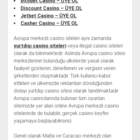
Intobet Casino – ÜYE OL
Discount Casino – ÜYE OL
Jetbet Casino – ÜYE OL
Casher Casino – ÜYE OL
Avrupa merkezli casino siteleri aynı zamanda
yurtdışı casino siteleri
veya illegal casino siteleri
olarak da bilinmektedir. Aslında Avrupa casino sitesi
merkezlerinin bulunduğu ülkelerde yasal olarak
faaliyet gösteren, denetlenen ve vergisini veren
şirketlerden oluşmaktadır. Türk kullanıcı kabul
ettikleri ve ülkemizde reklamları döndüğünden
dolayı yurtdışı casino sitesi olarak tanıtılmaktadır.
Avrupa casinolarında bulunan tüm oyunları
sitemizde yer alan online Avrupa merkezli casino
sitelerinde de bulabilir, gerçek casino keyfini
yaşamaya başlayabilirsiniz.
Genel olarak Malta ve Curacao merkezli olan