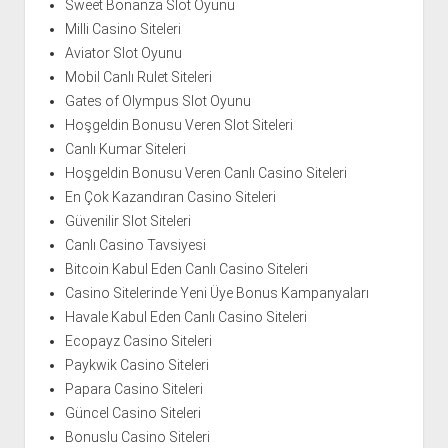
Sweet Bonanza Slot Oyunu
Milli Casino Siteleri
Aviator Slot Oyunu
Mobil Canlı Rulet Siteleri
Gates of Olympus Slot Oyunu
Hoşgeldin Bonusu Veren Slot Siteleri
Canlı Kumar Siteleri
Hoşgeldin Bonusu Veren Canlı Casino Siteleri
En Çok Kazandıran Casino Siteleri
Güvenilir Slot Siteleri
Canlı Casino Tavsiyesi
Bitcoin Kabul Eden Canlı Casino Siteleri
Casino Sitelerinde Yeni Üye Bonus Kampanyaları
Havale Kabul Eden Canlı Casino Siteleri
Ecopayz Casino Siteleri
Paykwik Casino Siteleri
Papara Casino Siteleri
Güncel Casino Siteleri
Bonuslu Casino Siteleri