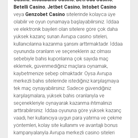
Betelli Casino
,
Jetbet Casino
,
Intobet Casino
veya
Genzobet Casino
sitelerinde kolayca üye
olabilir ve oyun oynamaya başlayabilirsiniz. İddaa
ve elektronik bayileri olan sitelere göre çok daha
yüksek kazanç sunan Avrupa casino siteleri,
kullanıcılarına kazanma şansını arttırmaktadır. İddaa
oyununda oranların ve seçeneklerin az olması
sebebiyle bahis kuponlarına çok sayıda maç
eklemek, güvenmediğiniz maçlara oynamak,
kaybetmenize sebep olmaktadır. Oysa Avrupa
merkezli bahis sitelerinde istediğiniz karşılaşmaya
tek maç oynayabilirsiniz. Sadece güvendiğiniz
karşılaşmalara, yüksek bahis oranlarıyla ve
seçenekleriyle oynayarak kazanma ihtimalinizi
arttırabilirsiniz. İddaa oyununa göre yüksek kazanç
vaadi, her kullanıcıya uygun para yatırma ve çekme
yöntemleri, kolay site kullanımı ve avantajlı bonus
kampanyalarıyla Avrupa merkezli casino siteleri