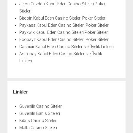
Jeton Cüzdan Kabul Eden Casino Siteleri Poker
Siteleri
Bitcoin Kabul Eden Casino Siteleri Poker Siteleri
Paykasa Kabul Eden Casino Siteleri Poker Siteleri
Paykwik Kabul Eden Casino Siteleri Poker Siteleri
Ecopayz Kabul Eden Casino Siteleri Poker Siteleri
Cashixir Kabul Eden Casino Siteleri ve Üyelik Linkleri
Astropay Kabul Eden Casino Siteleri ve Üyelik
Linkleri
Linkler
Güvenilir Casino Siteleri
Güvenilir Bahis Siteleri
Kıbrıs Casino Siteleri
Malta Casino Siteleri