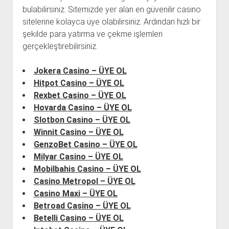
bulabilirsiniz. Sitemizde yer alan en güvenilir casino
sitelerine kolayca üye olabilirsiniz. Ardından hızlı bir
şekilde para yatırma ve çekme işlemleri
gerçekleştirebilirsiniz.
Jokera Casino – ÜYE OL
Hitpot Casino – ÜYE OL
Rexbet Casino – ÜYE OL
Hovarda Casino – ÜYE OL
Slotbon Casino – ÜYE OL
Winnit Casino – ÜYE OL
GenzoBet Casino – ÜYE OL
Milyar Casino – ÜYE OL
Mobilbahis Casino – ÜYE OL
Casino Metropol – ÜYE OL
Casino Maxi – ÜYE OL
Betroad Casino – ÜYE OL
Betelli Casino – ÜYE OL