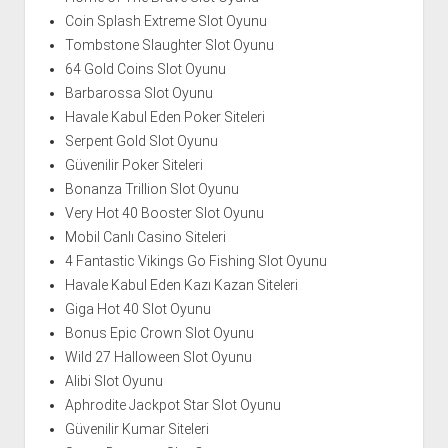
Coin Splash Extreme Slot Oyunu
Tombstone Slaughter Slot Oyunu
64 Gold Coins Slot Oyunu
Barbarossa Slot Oyunu
Havale Kabul Eden Poker Siteleri
Serpent Gold Slot Oyunu
Güvenilir Poker Siteleri
Bonanza Trillion Slot Oyunu
Very Hot 40 Booster Slot Oyunu
Mobil Canlı Casino Siteleri
4 Fantastic Vikings Go Fishing Slot Oyunu
Havale Kabul Eden Kazı Kazan Siteleri
Giga Hot 40 Slot Oyunu
Bonus Epic Crown Slot Oyunu
Wild 27 Halloween Slot Oyunu
Alibi Slot Oyunu
Aphrodite Jackpot Star Slot Oyunu
Güvenilir Kumar Siteleri