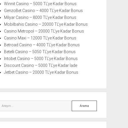
Winnit Casino – 5000 TL’ye Kadar Bonus
GenzoBet Casino – 4000 TL’ye Kadar Bonus
Milyar Casino – 8000 TL’ye Kadar Bonus
Mobilbahis Casino – 20000 TL’ye Kadar Bonus
Casino Metropol – 20000 TL’ye Kadar Bonus
Casino Maxi – 12000 TL’ye Kadar Bonus
Betroad Casino – 4000 TL’ye Kadar Bonus
Betelli Casino – 5050 TL’ye Kadar Bonus
Intobet Casino – 5000 TL’ye Kadar Bonus
Discount Casino – 5000 TL’ye Kadar İade
Jetbet Casino – 20000 TL’ye Kadar Bonus
Arama