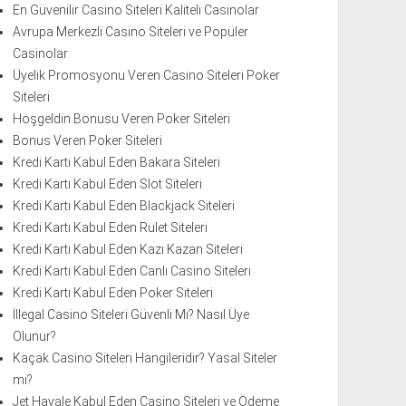
En Güvenilir Casino Siteleri Kaliteli Casinolar
Avrupa Merkezli Casino Siteleri ve Popüler
Casinolar
Üyelik Promosyonu Veren Casino Siteleri Poker
Siteleri
Hoşgeldin Bonusu Veren Poker Siteleri
Bonus Veren Poker Siteleri
Kredi Kartı Kabul Eden Bakara Siteleri
Kredi Kartı Kabul Eden Slot Siteleri
Kredi Kartı Kabul Eden Blackjack Siteleri
Kredi Kartı Kabul Eden Rulet Siteleri
Kredi Kartı Kabul Eden Kazı Kazan Siteleri
Kredi Kartı Kabul Eden Canlı Casino Siteleri
Kredi Kartı Kabul Eden Poker Siteleri
İllegal Casino Siteleri Güvenli Mi? Nasıl Üye
Olunur?
Kaçak Casino Siteleri Hangileridir? Yasal Siteler
mi?
Jet Havale Kabul Eden Casino Siteleri ve Ödeme