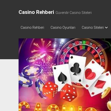
Casino Rehberi
Güvenilir Casino Siteleri
Casino Rehberi
Casino Oyunları
Casino Siteleri