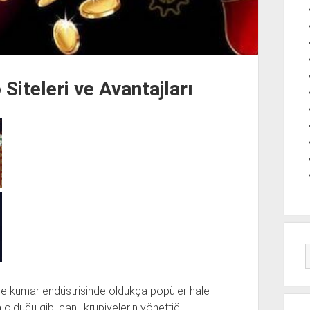
iteleri ve Avantajları
 ve kumar endüstrisinde oldukça popüler hale
 olduğu gibi canlı krupiyelerin yönettiği