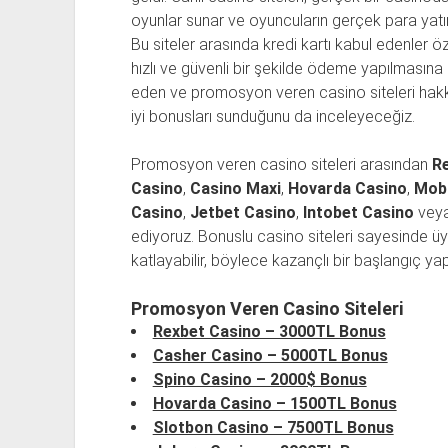
oyunlar sunar ve oyuncuların gerçek para yat
Bu siteler arasında kredi kartı kabul edenler ö
hızlı ve güvenli bir şekilde ödeme yapılmasına 
eden ve promosyon veren casino siteleri hakkın
iyi bonusları sunduğunu da inceleyeceğiz.
Promosyon veren casino siteleri arasından
R
Casino
,
Casino Maxi
,
Hovarda Casino
,
Mobi
Casino
,
Jetbet Casino
,
Intobet Casino
vey
ediyoruz. Bonuslu casino siteleri sayesinde ü
katlayabilir, böylece kazançlı bir başlangıç ya
Promosyon Veren Casino Siteleri
Rexbet Casino – 3000TL Bonus
Casher Casino – 5000TL Bonus
Spino Casino – 2000$ Bonus
Hovarda Casino – 1500TL Bonus
Slotbon Casino – 7500TL Bonus