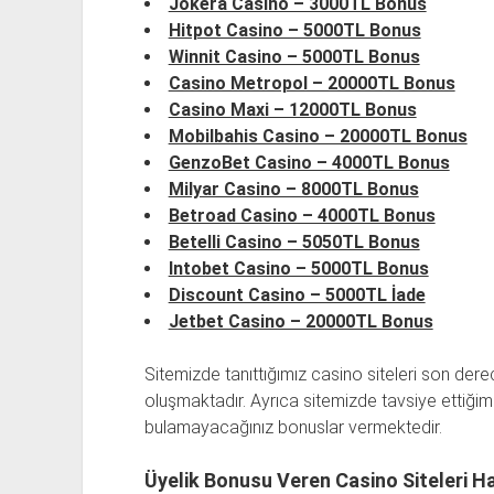
Jokera Casino – 3000TL Bonus
Hitpot Casino – 5000TL Bonus
Winnit Casino – 5000TL Bonus
Casino Metropol – 20000TL Bonus
Casino Maxi – 12000TL Bonus
Mobilbahis Casino – 20000TL Bonus
GenzoBet Casino – 4000TL Bonus
Milyar Casino – 8000TL Bonus
Betroad Casino – 4000TL Bonus
Betelli Casino – 5050TL Bonus
Intobet Casino – 5000TL Bonus
Discount Casino – 5000TL İade
Jetbet Casino – 20000TL Bonus
Sitemizde tanıttığımız casino siteleri son derec
oluşmaktadır. Ayrıca sitemizde tavsiye ettiğimi
bulamayacağınız bonuslar vermektedir.
Üyelik Bonusu Veren Casino Siteleri H