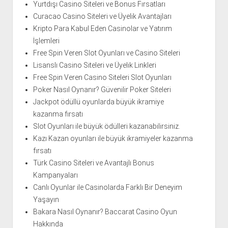
Yurtdışı Casino Siteleri ve Bonus Fırsatları
Curacao Casino Siteleri ve Üyelik Avantajları
Kripto Para Kabul Eden Casinolar ve Yatırım
İşlemleri
Free Spin Veren Slot Oyunları ve Casino Siteleri
Lisanslı Casino Siteleri ve Üyelik Linkleri
Free Spin Veren Casino Siteleri Slot Oyunları
Poker Nasıl Oynanır? Güvenilir Poker Siteleri
Jackpot ödüllü oyunlarda büyük ikramiye
kazanma fırsatı
Slot Oyunları ile büyük ödülleri kazanabilirsiniz.
Kazı Kazan oyunları ile büyük ikramiyeler kazanma
fırsatı
Türk Casino Siteleri ve Avantajlı Bonus
Kampanyaları
Canlı Oyunlar ile Casinolarda Farklı Bir Deneyim
Yaşayın
Bakara Nasıl Oynanır? Baccarat Casino Oyun
Hakkında