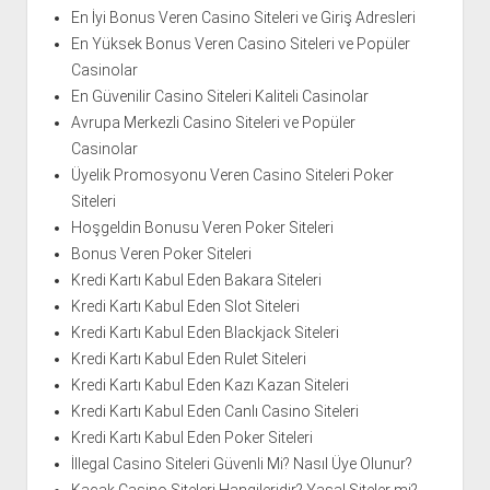
En İyi Bonus Veren Casino Siteleri ve Giriş Adresleri
En Yüksek Bonus Veren Casino Siteleri ve Popüler
Casinolar
En Güvenilir Casino Siteleri Kaliteli Casinolar
Avrupa Merkezli Casino Siteleri ve Popüler
Casinolar
Üyelik Promosyonu Veren Casino Siteleri Poker
Siteleri
Hoşgeldin Bonusu Veren Poker Siteleri
Bonus Veren Poker Siteleri
Kredi Kartı Kabul Eden Bakara Siteleri
Kredi Kartı Kabul Eden Slot Siteleri
Kredi Kartı Kabul Eden Blackjack Siteleri
Kredi Kartı Kabul Eden Rulet Siteleri
Kredi Kartı Kabul Eden Kazı Kazan Siteleri
Kredi Kartı Kabul Eden Canlı Casino Siteleri
Kredi Kartı Kabul Eden Poker Siteleri
İllegal Casino Siteleri Güvenli Mi? Nasıl Üye Olunur?