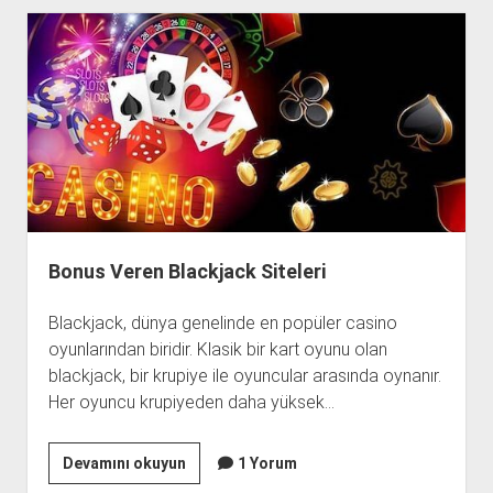
Siteleri
Bonus Veren Blackjack Siteleri
Blackjack, dünya genelinde en popüler casino
oyunlarından biridir. Klasik bir kart oyunu olan
blackjack, bir krupiye ile oyuncular arasında oynanır.
Her oyuncu krupiyeden daha yüksek…
Bonus
Devamını okuyun
1 Yorum
Veren