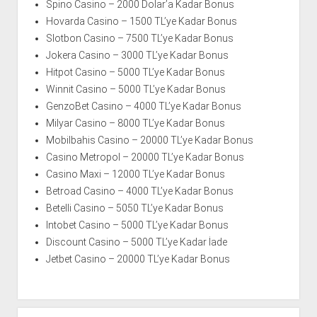
Spino Casino – 2000 Dolar’a Kadar Bonus
Hovarda Casino – 1500 TL’ye Kadar Bonus
Slotbon Casino – 7500 TL’ye Kadar Bonus
Jokera Casino – 3000 TL’ye Kadar Bonus
Hitpot Casino – 5000 TL’ye Kadar Bonus
Winnit Casino – 5000 TL’ye Kadar Bonus
GenzoBet Casino – 4000 TL’ye Kadar Bonus
Milyar Casino – 8000 TL’ye Kadar Bonus
Mobilbahis Casino – 20000 TL’ye Kadar Bonus
Casino Metropol – 20000 TL’ye Kadar Bonus
Casino Maxi – 12000 TL’ye Kadar Bonus
Betroad Casino – 4000 TL’ye Kadar Bonus
Betelli Casino – 5050 TL’ye Kadar Bonus
Intobet Casino – 5000 TL’ye Kadar Bonus
Discount Casino – 5000 TL’ye Kadar İade
Jetbet Casino – 20000 TL’ye Kadar Bonus