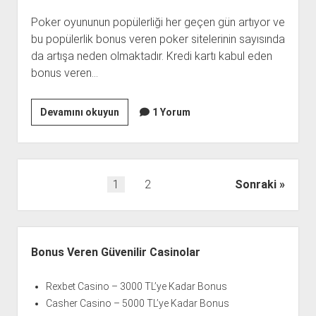
Poker oyununun popülerliği her geçen gün artıyor ve
bu popülerlik bonus veren poker sitelerinin sayısında
da artışa neden olmaktadır. Kredi kartı kabul eden
bonus veren…
Bonus
Devamını okuyun
1 Yorum
Veren
Poker
Siteleri
Yazı
1
2
Sonraki
sayfalaması
Yan
Menü
Bonus Veren Güvenilir Casinolar
Rexbet Casino – 3000 TL’ye Kadar Bonus
Casher Casino – 5000 TL’ye Kadar Bonus