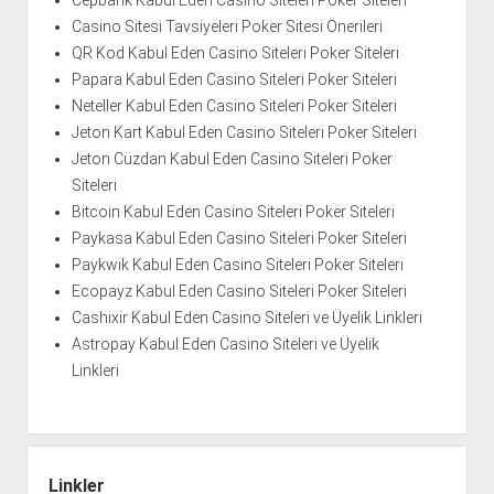
Cepbank Kabul Eden Casino Siteleri Poker Siteleri
Casino Sitesi Tavsiyeleri Poker Sitesi Önerileri
QR Kod Kabul Eden Casino Siteleri Poker Siteleri
Papara Kabul Eden Casino Siteleri Poker Siteleri
Neteller Kabul Eden Casino Siteleri Poker Siteleri
Jeton Kart Kabul Eden Casino Siteleri Poker Siteleri
Jeton Cüzdan Kabul Eden Casino Siteleri Poker
Siteleri
Bitcoin Kabul Eden Casino Siteleri Poker Siteleri
Paykasa Kabul Eden Casino Siteleri Poker Siteleri
Paykwik Kabul Eden Casino Siteleri Poker Siteleri
Ecopayz Kabul Eden Casino Siteleri Poker Siteleri
Cashixir Kabul Eden Casino Siteleri ve Üyelik Linkleri
Astropay Kabul Eden Casino Siteleri ve Üyelik
Linkleri
Linkler