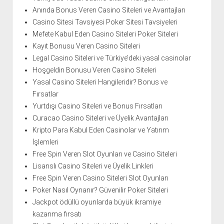
Anında Bonus Veren Casino Siteleri ve Avantajları
Casino Sitesi Tavsiyesi Poker Sitesi Tavsiyeleri
Mefete Kabul Eden Casino Siteleri Poker Siteleri
Kayıt Bonusu Veren Casino Siteleri
Legal Casino Siteleri ve Türkiye’deki yasal casinolar
Hoşgeldin Bonusu Veren Casino Siteleri
Yasal Casino Siteleri Hangileridir? Bonus ve
Fırsatlar
Yurtdışı Casino Siteleri ve Bonus Fırsatları
Curacao Casino Siteleri ve Üyelik Avantajları
Kripto Para Kabul Eden Casinolar ve Yatırım
İşlemleri
Free Spin Veren Slot Oyunları ve Casino Siteleri
Lisanslı Casino Siteleri ve Üyelik Linkleri
Free Spin Veren Casino Siteleri Slot Oyunları
Poker Nasıl Oynanır? Güvenilir Poker Siteleri
Jackpot ödüllü oyunlarda büyük ikramiye
kazanma fırsatı