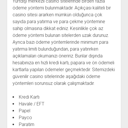
Yurtdışı merkezli casino sitelerinde birden fazla
ödeme yöntemi bulunmaktadır. Açıkçası kaliteli bir
casino sitesi ararken mümkün olduğunca çok
sayıda para yatırma ve para çekme yöntemine
sahip olmasına dikkat ediniz. Kesinlikle çok az
ödeme yöntemi bulunan sitelerden uzak durunuz.
Ayrıca bazı ödeme yöntemlerinde minimum para
yatırma limiti bulunduğundan, para yatırırken
açıklamaları okumanızı öneririz. Bunlar dışında
hesabınıza en hızlı kredi kartı, papara ve ön ödemeli
kartlarla yapılan ödemeler geçmektedir. Sitemizdeki
güvenilir casino sitelerinde aşağıdaki ödeme
yöntemleri sorunsuz olarak çalışmaktadır.
Kredi Kartı
Havale / EFT
Papel
Payco
Paratim