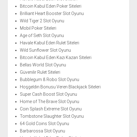
Bitcoin Kabul Eden Poker Siteleri
Brilliant Heart Booster Slot Oyunu
Wild Tiger 2 Slot Oyunu
Mobil Poker Siteleri
Age of Seth Slot Oyunu
Havale Kabul Eden Rulet Siteleri
Wild Sunflower Slot Oyunu
Bitcoin Kabul Eden Kazı Kazan Siteleri
Bellas World Slot Oyunu
Güvenilir Rulet Siteleri
Bubblegum & Robo Slot Oyunu
Hoşgeldin Bonusu Veren Blackjack Siteleri
Super Cash Boost Slot Oyunu
Home of The Brave Slot Oyunu
Coin Splash Extreme Slot Oyunu
Tombstone Slaughter Slot Oyunu
64 Gold Coins Slot Oyunu
Barbarossa Slot Oyunu