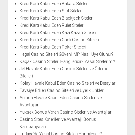
Kredi Kartı Kabul Eden Bakara Siteleri
Kredi Kartı Kabul Eden Slot Siteleri
Kredi Kartı Kabul Eden Blackjack Siteleri
Kredi Kartı Kabul Eden Rulet Siteleri
Kredi Kartı Kabul Eden Kazı Kazan Siteleri
Kredi Kartı Kabul Eden Canlı Casino Siteleri
Kredi Kartı Kabul Eden Poker Siteleri
İllegal Casino Siteleri Güvenli Mi? Nasıl Üye Olunur?
Kaçak Casino Siteleri Hangileridir? Yasal Siteler mi?
Jet Havale Kabul Eden Casino Siteleri ve Ödeme
Bilgileri
Kolay Havale Kabul Eden Casino Siteleri ve Detaylar
Tavsiye Edilen Casino Siteleri ve Üyelik Linkleri
Anında Havale Kabul Eden Casino Siteleri ve
Avantajları
Yüksek Bonus Veren Casino Siteleri ve Avantajları
Casino Sitesi Önerileri ve Avantajlı Bonus
Kampanyaları
Türkiye’de Yasal Casino Siteleri Hangileridir?