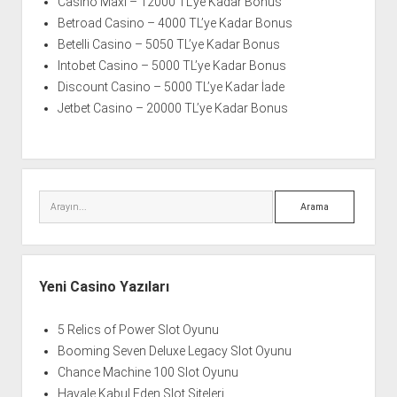
Casino Maxi – 12000 TL’ye Kadar Bonus
Betroad Casino – 4000 TL’ye Kadar Bonus
Betelli Casino – 5050 TL’ye Kadar Bonus
Intobet Casino – 5000 TL’ye Kadar Bonus
Discount Casino – 5000 TL’ye Kadar İade
Jetbet Casino – 20000 TL’ye Kadar Bonus
Arama
Yeni Casino Yazıları
5 Relics of Power Slot Oyunu
Booming Seven Deluxe Legacy Slot Oyunu
Chance Machine 100 Slot Oyunu
Havale Kabul Eden Slot Siteleri