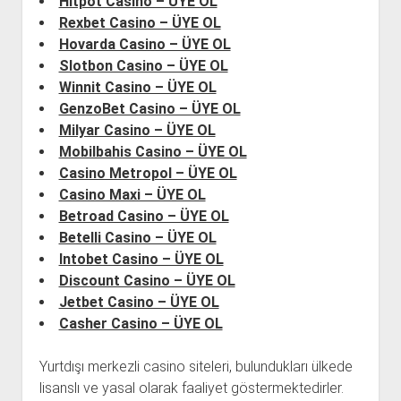
Hitpot Casino – ÜYE OL
Rexbet Casino – ÜYE OL
Hovarda Casino – ÜYE OL
Slotbon Casino – ÜYE OL
Winnit Casino – ÜYE OL
GenzoBet Casino – ÜYE OL
Milyar Casino – ÜYE OL
Mobilbahis Casino – ÜYE OL
Casino Metropol – ÜYE OL
Casino Maxi – ÜYE OL
Betroad Casino – ÜYE OL
Betelli Casino – ÜYE OL
Intobet Casino – ÜYE OL
Discount Casino – ÜYE OL
Jetbet Casino – ÜYE OL
Casher Casino – ÜYE OL
Yurtdışı merkezli casino siteleri, bulundukları ülkede
lisanslı ve yasal olarak faaliyet göstermektedirler.