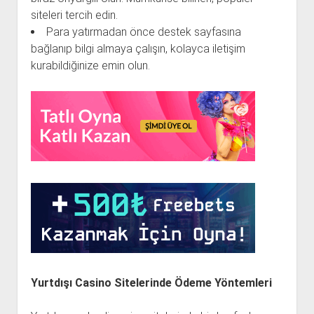
siteleri tercih edin.
Para yatırmadan önce destek sayfasına
bağlanıp bilgi almaya çalışın, kolayca iletişim
kurabildiğinize emin olun.
Yurtdışı Casino Sitelerinde Ödeme Yöntemleri