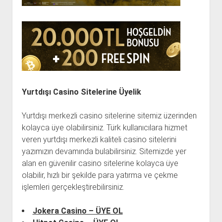
Yurtdışı Casino Sitelerine Üyelik
Yurtdışı merkezli casino sitelerine sitemiz üzerinden
kolayca üye olabilirsiniz. Türk kullanıcılara hizmet
veren yurtdışı merkezli kaliteli casino sitelerini
yazımızın devamında bulabilirsiniz. Sitemizde yer
alan en güvenilir casino sitelerine kolayca üye
olabilir, hızlı bir şekilde para yatırma ve çekme
işlemleri gerçekleştirebilirsiniz.
Jokera Casino – ÜYE OL