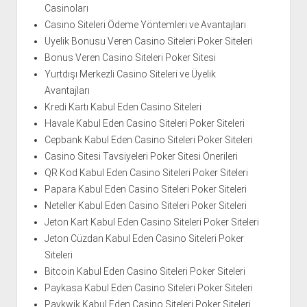
Casinoları
Casino Siteleri Ödeme Yöntemleri ve Avantajları
Üyelik Bonusu Veren Casino Siteleri Poker Siteleri
Bonus Veren Casino Siteleri Poker Sitesi
Yurtdışı Merkezli Casino Siteleri ve Üyelik
Avantajları
Kredi Kartı Kabul Eden Casino Siteleri
Havale Kabul Eden Casino Siteleri Poker Siteleri
Cepbank Kabul Eden Casino Siteleri Poker Siteleri
Casino Sitesi Tavsiyeleri Poker Sitesi Önerileri
QR Kod Kabul Eden Casino Siteleri Poker Siteleri
Papara Kabul Eden Casino Siteleri Poker Siteleri
Neteller Kabul Eden Casino Siteleri Poker Siteleri
Jeton Kart Kabul Eden Casino Siteleri Poker Siteleri
Jeton Cüzdan Kabul Eden Casino Siteleri Poker
Siteleri
Bitcoin Kabul Eden Casino Siteleri Poker Siteleri
Paykasa Kabul Eden Casino Siteleri Poker Siteleri
Paykwik Kabul Eden Casino Siteleri Poker Siteleri