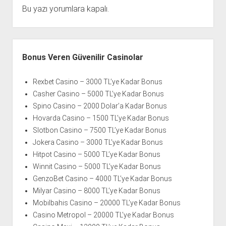
Bu yazı yorumlara kapalı.
Yan
Menü
Bonus Veren Güvenilir Casinolar
Rexbet Casino – 3000 TL’ye Kadar Bonus
Casher Casino – 5000 TL’ye Kadar Bonus
Spino Casino – 2000 Dolar’a Kadar Bonus
Hovarda Casino – 1500 TL’ye Kadar Bonus
Slotbon Casino – 7500 TL’ye Kadar Bonus
Jokera Casino – 3000 TL’ye Kadar Bonus
Hitpot Casino – 5000 TL’ye Kadar Bonus
Winnit Casino – 5000 TL’ye Kadar Bonus
GenzoBet Casino – 4000 TL’ye Kadar Bonus
Milyar Casino – 8000 TL’ye Kadar Bonus
Mobilbahis Casino – 20000 TL’ye Kadar Bonus
Casino Metropol – 20000 TL’ye Kadar Bonus