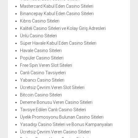
Mastercard Kabul Eden Casino Siteleri
Binancepay Kabul Eden Casino Siteleri
Kıbrıs Casino Siteleri
Kaliteli Casino Siteleri ve Kolay Giriş Adresleri
Ünlü Casino Siteleri
Süper Havale Kabul Eden Casino Siteleri
Havale Casino Siteleri
Popüler Casino Siteleri
Free Spin Veren Slot Siteleri
Canlı Casino Tavsiyeleri
Yabancı Casino Siteleri
Ücretsiz Çevrim Veren Slot Siteleri
Bitcoin Casino Siteleri
Deneme Bonusu Veren Casino Siteleri
Tavsiye Edilen Canlı Casino Siteleri
Üyelik Promosyonu Bulunan Casino Siteleri
Yasadışı Casino Siteleri ve Bonus Kampanyaları
Ücretsiz Çevrim Veren Casino Siteleri