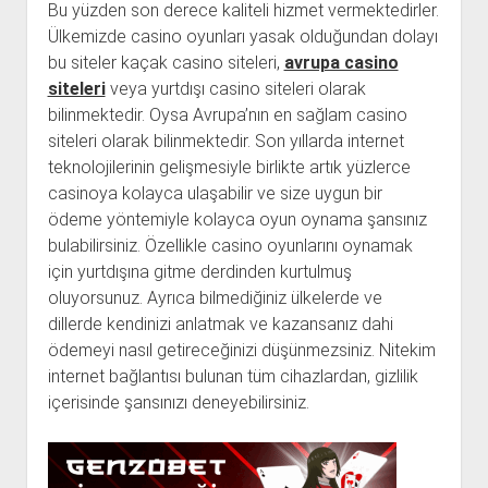
Bu yüzden son derece kaliteli hizmet vermektedirler.
Ülkemizde casino oyunları yasak olduğundan dolayı
bu siteler kaçak casino siteleri,
avrupa casino
siteleri
veya yurtdışı casino siteleri olarak
bilinmektedir. Oysa Avrupa’nın en sağlam casino
siteleri olarak bilinmektedir. Son yıllarda internet
teknolojilerinin gelişmesiyle birlikte artık yüzlerce
casinoya kolayca ulaşabilir ve size uygun bir
ödeme yöntemiyle kolayca oyun oynama şansınız
bulabilirsiniz. Özellikle casino oyunlarını oynamak
için yurtdışına gitme derdinden kurtulmuş
oluyorsunuz. Ayrıca bilmediğiniz ülkelerde ve
dillerde kendinizi anlatmak ve kazansanız dahi
ödemeyi nasıl getireceğinizi düşünmezsiniz. Nitekim
internet bağlantısı bulunan tüm cihazlardan, gizlilik
içerisinde şansınızı deneyebilirsiniz.