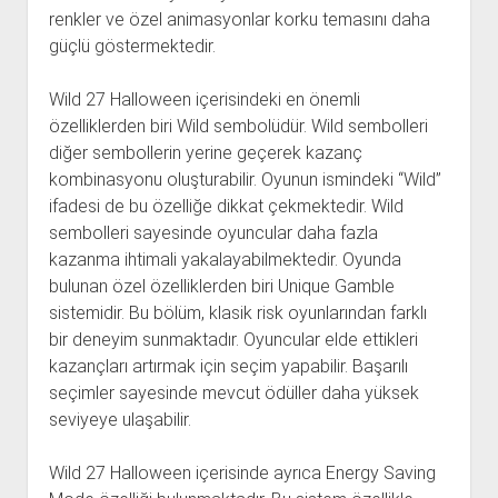
renkler ve özel animasyonlar korku temasını daha
güçlü göstermektedir.
Wild 27 Halloween içerisindeki en önemli
özelliklerden biri Wild sembolüdür. Wild sembolleri
diğer sembollerin yerine geçerek kazanç
kombinasyonu oluşturabilir. Oyunun ismindeki “Wild”
ifadesi de bu özelliğe dikkat çekmektedir. Wild
sembolleri sayesinde oyuncular daha fazla
kazanma ihtimali yakalayabilmektedir. Oyunda
bulunan özel özelliklerden biri Unique Gamble
sistemidir. Bu bölüm, klasik risk oyunlarından farklı
bir deneyim sunmaktadır. Oyuncular elde ettikleri
kazançları artırmak için seçim yapabilir. Başarılı
seçimler sayesinde mevcut ödüller daha yüksek
seviyeye ulaşabilir.
Wild 27 Halloween içerisinde ayrıca Energy Saving