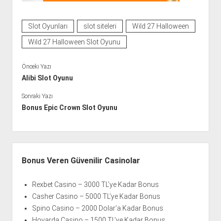
Slot Oyunları
slot siteleri
Wild 27 Halloween
Wild 27 Halloween Slot Oyunu
Önceki Yazı
Alibi Slot Oyunu
Sonraki Yazı
Bonus Epic Crown Slot Oyunu
Yan
Menü
Bonus Veren Güvenilir Casinolar
Rexbet Casino – 3000 TL’ye Kadar Bonus
Casher Casino – 5000 TL’ye Kadar Bonus
Spino Casino – 2000 Dolar’a Kadar Bonus
Hovarda Casino – 1500 TL’ye Kadar Bonus