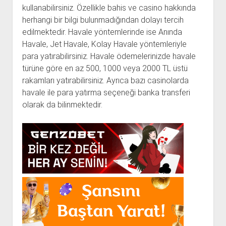
kullanabilirsiniz. Özellikle bahis ve casino hakkında
herhangi bir bilgi bulunmadığından dolayı tercih
edilmektedir. Havale yöntemlerinde ise Anında
Havale, Jet Havale, Kolay Havale yöntemleriyle
para yatırabilirsiniz. Havale ödemelerinizde havale
türüne göre en az 500, 1000 veya 2000 TL üstü
rakamları yatırabilirsiniz. Ayrıca bazı casinolarda
havale ile para yatırma seçeneği banka transferi
olarak da bilinmektedir.