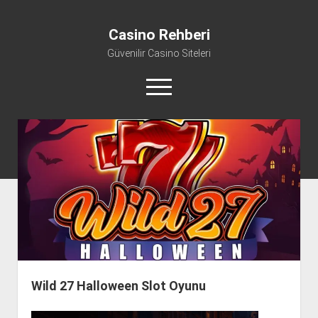
Casino Rehberi
Güvenilir Casino Siteleri
menüyü
aç
Casino Rehberi
Casino Oyunları
açılır
Casino Siteleri
menüyü
Rexbet Casino
aç
Casher Casino
Spino Casino
Hovarda Casino
Wild 27 Halloween Slot Oyunu
Slotbon Casino