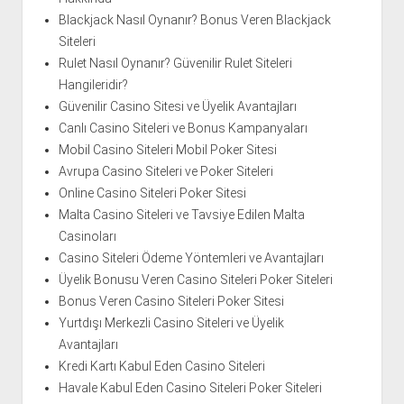
Blackjack Nasıl Oynanır? Bonus Veren Blackjack
Siteleri
Rulet Nasıl Oynanır? Güvenilir Rulet Siteleri
Hangileridir?
Güvenilir Casino Sitesi ve Üyelik Avantajları
Canlı Casino Siteleri ve Bonus Kampanyaları
Mobil Casino Siteleri Mobil Poker Sitesi
Avrupa Casino Siteleri ve Poker Siteleri
Online Casino Siteleri Poker Sitesi
Malta Casino Siteleri ve Tavsiye Edilen Malta
Casinoları
Casino Siteleri Ödeme Yöntemleri ve Avantajları
Üyelik Bonusu Veren Casino Siteleri Poker Siteleri
Bonus Veren Casino Siteleri Poker Sitesi
Yurtdışı Merkezli Casino Siteleri ve Üyelik
Avantajları
Kredi Kartı Kabul Eden Casino Siteleri
Havale Kabul Eden Casino Siteleri Poker Siteleri