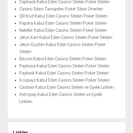
Cepbank Kabul Eden Casino Siteleri Poker Siteleri
Casino Sitesi Tavsiyeleri Poker Sitesi Önerileri
QR Kod Kabul Eden Casino Siteleri Poker Siteleri
Papara Kabul Eden Casino Siteleri Poker Siteleri
Neteller Kabul Eden Casino Siteleri Poker Siteleri
Jeton Kart Kabul Eden Casino Siteleri Poker Siteleri
Jeton Cüzdan Kabul Eden Casino Siteleri Poker
Siteleri
Bitcoin Kabul Eden Casino Siteleri Poker Siteleri
Paykasa Kabul Eden Casino Siteleri Poker Siteleri
Paykwik Kabul Eden Casino Siteleri Poker Siteleri
Ecopayz Kabul Eden Casino Siteleri Poker Siteleri
Cashixir Kabul Eden Casino Siteleri ve Üyelik Linkleri
Astropay Kabul Eden Casino Siteleri ve Üyelik
Linkleri
Linkler