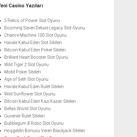
Yeni Casino Yazıları
5 Relics of Power Slot Oyunu
Booming Seven Deluxe Legacy Slot Oyunu
Chance Machine 100 Slot Oyunu
Havale Kabul Eden Slot Siteleri
Bitcoin Kabul Eden Poker Siteleri
Brilliant Heart Booster Slot Oyunu
Wild Tiger 2 Slot Oyunu
Mobil Poker Siteleri
Age of Seth Slot Oyunu
Havale Kabul Eden Rulet Siteleri
Wild Sunflower Slot Oyunu
Bitcoin Kabul Eden Kazı Kazan Siteleri
Bellas World Slot Oyunu
Güvenilir Rulet Siteleri
Bubblegum & Robo Slot Oyunu
Hoşgeldin Bonusu Veren Blackjack Siteleri