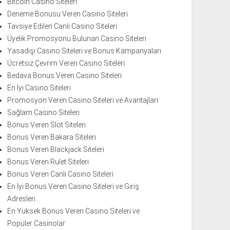
Bitcoin Casino Siteleri
Deneme Bonusu Veren Casino Siteleri
Tavsiye Edilen Canlı Casino Siteleri
Üyelik Promosyonu Bulunan Casino Siteleri
Yasadışı Casino Siteleri ve Bonus Kampanyaları
Ücretsiz Çevrim Veren Casino Siteleri
Bedava Bonus Veren Casino Siteleri
En İyi Casino Siteleri
Promosyon Veren Casino Siteleri ve Avantajları
Sağlam Casino Siteleri
Bonus Veren Slot Siteleri
Bonus Veren Bakara Siteleri
Bonus Veren Blackjack Siteleri
Bonus Veren Rulet Siteleri
Bonus Veren Canlı Casino Siteleri
En İyi Bonus Veren Casino Siteleri ve Giriş
Adresleri
En Yüksek Bonus Veren Casino Siteleri ve
Popüler Casinolar