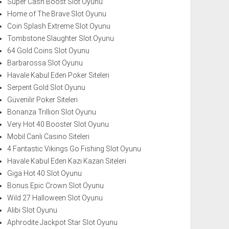
Super Cash Boost Slot Oyunu
Home of The Brave Slot Oyunu
Coin Splash Extreme Slot Oyunu
Tombstone Slaughter Slot Oyunu
64 Gold Coins Slot Oyunu
Barbarossa Slot Oyunu
Havale Kabul Eden Poker Siteleri
Serpent Gold Slot Oyunu
Güvenilir Poker Siteleri
Bonanza Trillion Slot Oyunu
Very Hot 40 Booster Slot Oyunu
Mobil Canlı Casino Siteleri
4 Fantastic Vikings Go Fishing Slot Oyunu
Havale Kabul Eden Kazı Kazan Siteleri
Giga Hot 40 Slot Oyunu
Bonus Epic Crown Slot Oyunu
Wild 27 Halloween Slot Oyunu
Alibi Slot Oyunu
Aphrodite Jackpot Star Slot Oyunu