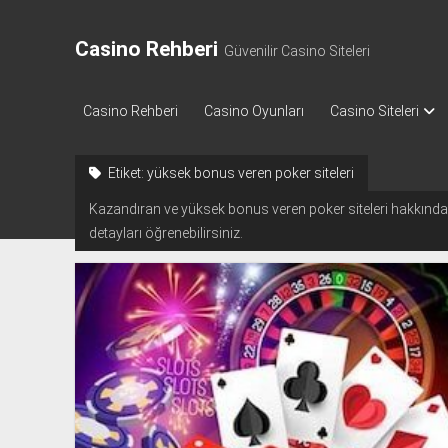
Casino Rehberi
Güvenilir Casino Siteleri
Casino Rehberi
Casino Oyunları
Casino Siteleri
Etiket:
yüksek bonus veren poker siteleri
Kazandıran ve yüksek bonus veren poker siteleri hakkında bilg
detayları öğrenebilirsiniz.