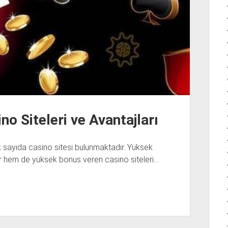
o Siteleri ve Avantajları
ok sayıda casino sitesi bulunmaktadır. Yüksek
r hem de yüksek bonus veren casino siteleri…