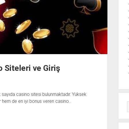
 Siteleri ve Giriş
ok sayıda casino sitesi bulunmaktadır. Yüksek
r hem de en iyi bonus veren casino…