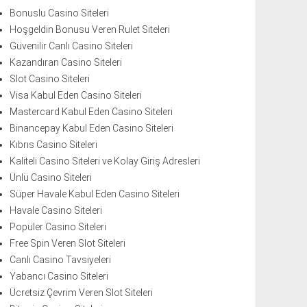
Bonuslu Casino Siteleri
Hoşgeldin Bonusu Veren Rulet Siteleri
Güvenilir Canlı Casino Siteleri
Kazandıran Casino Siteleri
Slot Casino Siteleri
Visa Kabul Eden Casino Siteleri
Mastercard Kabul Eden Casino Siteleri
Binancepay Kabul Eden Casino Siteleri
Kıbrıs Casino Siteleri
Kaliteli Casino Siteleri ve Kolay Giriş Adresleri
Ünlü Casino Siteleri
Süper Havale Kabul Eden Casino Siteleri
Havale Casino Siteleri
Popüler Casino Siteleri
Free Spin Veren Slot Siteleri
Canlı Casino Tavsiyeleri
Yabancı Casino Siteleri
Ücretsiz Çevrim Veren Slot Siteleri