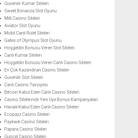
Güvenilir Kumar Siteleri
Sweet Bonanza Slot Oyunu
Milli Casino Siteleri
Aviator Slot Oyunu
Mobil Canlı Rulet Siteleri
Gates of Olympus Slot Oyunu
Hoşgeldin Bonusu Veren Slot Siteleri
Canlı Kumar Siteleri
Hoşgeldin Bonusu Veren Canlı Casino Siteleri
En Çok Kazandıran Casino Siteleri
Güvenilir Slot Siteleri
Canlı Casino Tavsiyesi
Bitcoin Kabul Eden Canlı Casino Siteleri
Casino Sitelerinde Yeni Üye Bonus Kampanyaları
Havale Kabul Eden Canlı Casino Siteleri
Ecopayz Casino Siteleri
Paykwik Casino Siteleri
Papara Casino Siteleri
Güncel Casino Siteleri