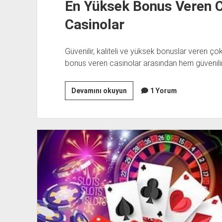
En Yüksek Bonus Veren Ca
Casinolar
Güvenilir, kaliteli ve yüksek bonuslar veren ç
bonus veren casinolar arasından hem güvenil
En
Devamını okuyun
1 Yorum
Yüksek
Bonus
Veren
Casino
Siteleri
ve
Popüler
Casinolar