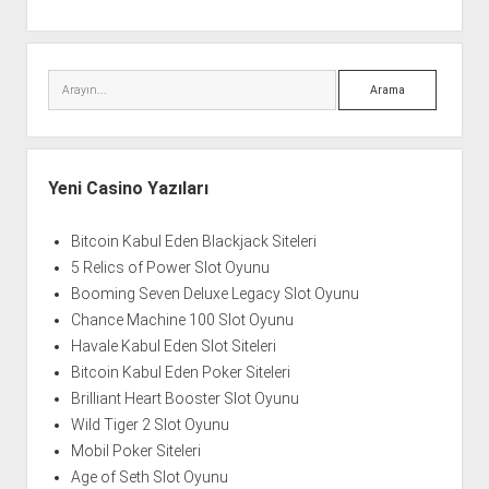
Arama
Yeni Casino Yazıları
Bitcoin Kabul Eden Blackjack Siteleri
5 Relics of Power Slot Oyunu
Booming Seven Deluxe Legacy Slot Oyunu
Chance Machine 100 Slot Oyunu
Havale Kabul Eden Slot Siteleri
Bitcoin Kabul Eden Poker Siteleri
Brilliant Heart Booster Slot Oyunu
Wild Tiger 2 Slot Oyunu
Mobil Poker Siteleri
Age of Seth Slot Oyunu