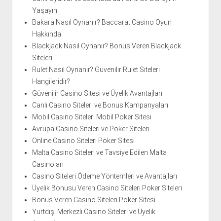
Yaşayın
Bakara Nasıl Oynanır? Baccarat Casino Oyun
Hakkında
Blackjack Nasıl Oynanır? Bonus Veren Blackjack
Siteleri
Rulet Nasıl Oynanır? Güvenilir Rulet Siteleri
Hangileridir?
Güvenilir Casino Sitesi ve Üyelik Avantajları
Canlı Casino Siteleri ve Bonus Kampanyaları
Mobil Casino Siteleri Mobil Poker Sitesi
Avrupa Casino Siteleri ve Poker Siteleri
Online Casino Siteleri Poker Sitesi
Malta Casino Siteleri ve Tavsiye Edilen Malta
Casinoları
Casino Siteleri Ödeme Yöntemleri ve Avantajları
Üyelik Bonusu Veren Casino Siteleri Poker Siteleri
Bonus Veren Casino Siteleri Poker Sitesi
Yurtdışı Merkezli Casino Siteleri ve Üyelik