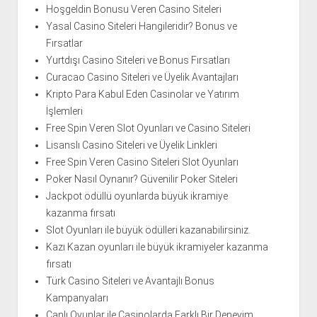
Hoşgeldin Bonusu Veren Casino Siteleri
Yasal Casino Siteleri Hangileridir? Bonus ve
Fırsatlar
Yurtdışı Casino Siteleri ve Bonus Fırsatları
Curacao Casino Siteleri ve Üyelik Avantajları
Kripto Para Kabul Eden Casinolar ve Yatırım
İşlemleri
Free Spin Veren Slot Oyunları ve Casino Siteleri
Lisanslı Casino Siteleri ve Üyelik Linkleri
Free Spin Veren Casino Siteleri Slot Oyunları
Poker Nasıl Oynanır? Güvenilir Poker Siteleri
Jackpot ödüllü oyunlarda büyük ikramiye
kazanma fırsatı
Slot Oyunları ile büyük ödülleri kazanabilirsiniz.
Kazı Kazan oyunları ile büyük ikramiyeler kazanma
fırsatı
Türk Casino Siteleri ve Avantajlı Bonus
Kampanyaları
Canlı Oyunlar ile Casinolarda Farklı Bir Deneyim