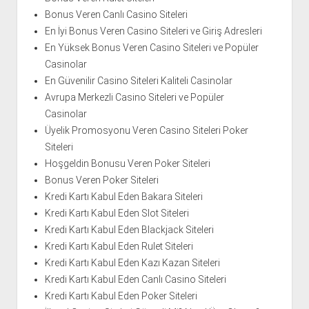
Bonus Veren Canlı Casino Siteleri
En İyi Bonus Veren Casino Siteleri ve Giriş Adresleri
En Yüksek Bonus Veren Casino Siteleri ve Popüler
Casinolar
En Güvenilir Casino Siteleri Kaliteli Casinolar
Avrupa Merkezli Casino Siteleri ve Popüler
Casinolar
Üyelik Promosyonu Veren Casino Siteleri Poker
Siteleri
Hoşgeldin Bonusu Veren Poker Siteleri
Bonus Veren Poker Siteleri
Kredi Kartı Kabul Eden Bakara Siteleri
Kredi Kartı Kabul Eden Slot Siteleri
Kredi Kartı Kabul Eden Blackjack Siteleri
Kredi Kartı Kabul Eden Rulet Siteleri
Kredi Kartı Kabul Eden Kazı Kazan Siteleri
Kredi Kartı Kabul Eden Canlı Casino Siteleri
Kredi Kartı Kabul Eden Poker Siteleri