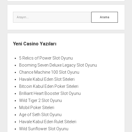
Arama
Yeni Casino Yazıları
5 Relics of Power Slot Oyunu
Booming Seven Deluxe Legacy Slot Oyunu
Chance Machine 100 Slot Oyunu
Havale Kabul Eden Slot Siteleri
Bitcoin Kabul Eden Poker Siteleri
Brilliant Heart Booster Slot Oyunu
Wild Tiger 2 Slot Oyunu
Mobil Poker Siteleri
Age of Seth Slot Oyunu
Havale Kabul Eden Rulet Siteleri
Wild Sunflower Slot Oyunu