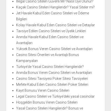
İllegal Casino Siteleri Güvenli Mi? Nasıl Üye Olunur?
Kaçak Casino Siteleri Hangileridir? Yasal Siteler mi?
Jet Havale Kabul Eden Casino Siteleri ve Ödeme
Bilgileri
Kolay Havale Kabul Eden Casino Siteleri ve Detaylar
Tavsiye Edilen Casino Siteleri ve Üyelik Linkleri
Anında Havale Kabul Eden Casino Siteleri ve
Avantajları
Yüksek Bonus Veren Casino Siteleri ve Avantajları
Casino Sitesi Önerileri ve Avantajlı Bonus
Kampanyaları
Türkiye’de Yasal Casino Siteleri Hangileridir?
Anında Bonus Veren Casino Siteleri ve Avantajları
Casino Sitesi Tavsiyesi Poker Sitesi Tavsiyeleri
Mefete Kabul Eden Casino Siteleri Poker Siteleri
Kayıt Bonusu Veren Casino Siteleri
Legal Casino Siteleri ve Türkiye’deki yasal casinolar
Hoşgeldin Bonusu Veren Casino Siteleri
Yasal Casino Siteleri Hangileridir? Bonus ve