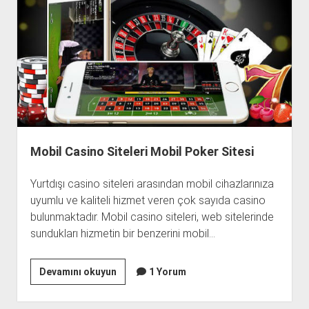
Mobil Casino Siteleri Mobil Poker Sitesi
Yurtdışı casino siteleri arasından mobil cihazlarınıza
uyumlu ve kaliteli hizmet veren çok sayıda casino
bulunmaktadır. Mobil casino siteleri, web sitelerinde
sundukları hizmetin bir benzerini mobil…
Mobil
Devamını okuyun
1 Yorum
Casino
Siteleri