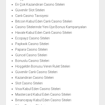
En Çok Kazandıran Casino Siteleri
Güvenilir Slot Siteleri
Canlı Casino Tavsiyesi
Bitcoin Kabul Eden Canlı Casino Siteleri
Casino Sitelerinde Yeni Üye Bonus Kampanyaları
Havale Kabul Eden Canlı Casino Siteleri
Ecopayz Casino Siteleri
Paykwik Casino Siteleri
Papara Casino Siteleri
Güncel Casino Siteleri
Bonuslu Casino Siteleri
Hoşgeldin Bonusu Veren Rulet Siteleri
Güvenilir Canlı Casino Siteleri
Kazandıran Casino Siteleri
Slot Casino Siteleri
Visa Kabul Eden Casino Siteleri
Mastercard Kabul Eden Casino Siteleri
Binancepay Kabul Eden Casino Siteleri