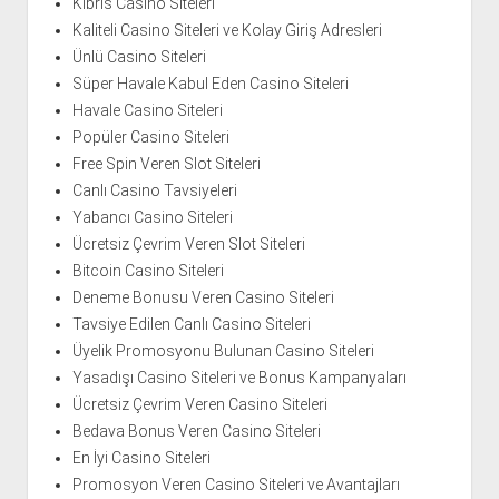
Kıbrıs Casino Siteleri
Kaliteli Casino Siteleri ve Kolay Giriş Adresleri
Ünlü Casino Siteleri
Süper Havale Kabul Eden Casino Siteleri
Havale Casino Siteleri
Popüler Casino Siteleri
Free Spin Veren Slot Siteleri
Canlı Casino Tavsiyeleri
Yabancı Casino Siteleri
Ücretsiz Çevrim Veren Slot Siteleri
Bitcoin Casino Siteleri
Deneme Bonusu Veren Casino Siteleri
Tavsiye Edilen Canlı Casino Siteleri
Üyelik Promosyonu Bulunan Casino Siteleri
Yasadışı Casino Siteleri ve Bonus Kampanyaları
Ücretsiz Çevrim Veren Casino Siteleri
Bedava Bonus Veren Casino Siteleri
En İyi Casino Siteleri
Promosyon Veren Casino Siteleri ve Avantajları