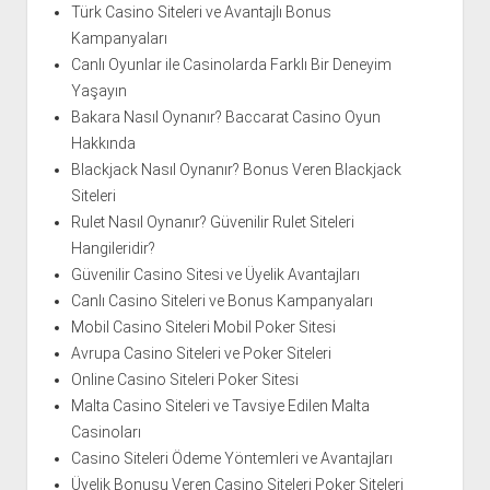
Türk Casino Siteleri ve Avantajlı Bonus
Kampanyaları
Canlı Oyunlar ile Casinolarda Farklı Bir Deneyim
Yaşayın
Bakara Nasıl Oynanır? Baccarat Casino Oyun
Hakkında
Blackjack Nasıl Oynanır? Bonus Veren Blackjack
Siteleri
Rulet Nasıl Oynanır? Güvenilir Rulet Siteleri
Hangileridir?
Güvenilir Casino Sitesi ve Üyelik Avantajları
Canlı Casino Siteleri ve Bonus Kampanyaları
Mobil Casino Siteleri Mobil Poker Sitesi
Avrupa Casino Siteleri ve Poker Siteleri
Online Casino Siteleri Poker Sitesi
Malta Casino Siteleri ve Tavsiye Edilen Malta
Casinoları
Casino Siteleri Ödeme Yöntemleri ve Avantajları
Üyelik Bonusu Veren Casino Siteleri Poker Siteleri