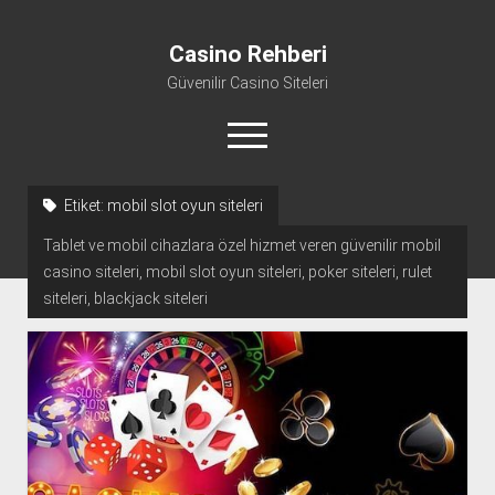
Casino Rehberi
Güvenilir Casino Siteleri
menüyü
aç
Etiket:
mobil slot oyun siteleri
Casino Rehberi
Tablet ve mobil cihazlara özel hizmet veren güvenilir mobil
Casino Oyunları
casino siteleri, mobil slot oyun siteleri, poker siteleri, rulet
açılır
Casino Siteleri
siteleri, blackjack siteleri
menüyü
Rexbet Casino
aç
Casher Casino
Spino Casino
Hovarda Casino
Slotbon Casino