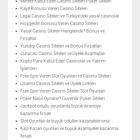
Mefete Kabul Eden Casino Siteleri Poker Siteleri
Kayıt Bonusu Veren Casino Siteleri
Legal Casino Siteleri ve Türkiye’deki yasal casinolar
Hoşgeldin Bonusu Veren Casino Siteleri
Yasal Casino Siteleri Hangileridir? Bonus ve
Fırsatlar
Yurtdışı Casino Siteleri ve Bonus Fırsatları
Curacao Casino Siteleri ve Üyelik Avantajları
Kripto Para Kabul Eden Casinolar ve Yatırım
İşlemleri
Free Spin Veren Slot Oyunları ve Casino Siteleri
Lisanslı Casino Siteleri ve Üyelik Linkleri
Free Spin Veren Casino Siteleri Slot Oyunları
Poker Nasıl Oynanır? Güvenilir Poker Siteleri
Jackpot ödüllü oyunlarda büyük ikramiye
kazanma fırsatı
Slot Oyunları ile büyük ödülleri kazanabilirsiniz.
Kazı Kazan oyunları ile büyük ikramiyeler kazanma
fırsatı