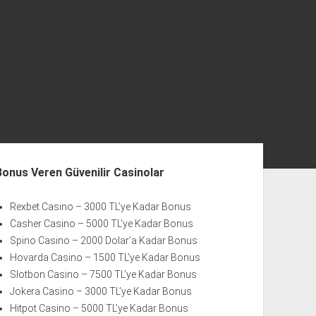
nü
Bonus Veren Güvenilir Casinolar
Rexbet Casino – 3000 TL’ye Kadar Bonus
Casher Casino – 5000 TL’ye Kadar Bonus
Spino Casino – 2000 Dolar’a Kadar Bonus
Hovarda Casino – 1500 TL’ye Kadar Bonus
Slotbon Casino – 7500 TL’ye Kadar Bonus
Jokera Casino – 3000 TL’ye Kadar Bonus
Hitpot Casino – 5000 TL’ye Kadar Bonus