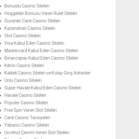
Bonuslu Casino Siteleri
Hoşgeldin Bonusu Veren Rulet Siteleri
Güvenilir Canlı Casino Siteleri
Kazandıran Casino Siteleri
Slot Casino Siteleri
Visa Kabul Eden Casino Siteleri
Mastercard Kabul Eden Casino Siteleri
Binancepay Kabul Eden Casino Siteleri
Kıbrıs Casino Siteleri
Kaliteli Casino Siteleri ve Kolay Giriş Adresleri
Ünlü Casino Siteleri
Süper Havale Kabul Eden Casino Siteleri
Havale Casino Siteleri
Popüler Casino Siteleri
Free Spin Veren Slot Siteleri
Canlı Casino Tavsiyeleri
Yabancı Casino Siteleri
Ücretsiz Çevrim Veren Slot Siteleri