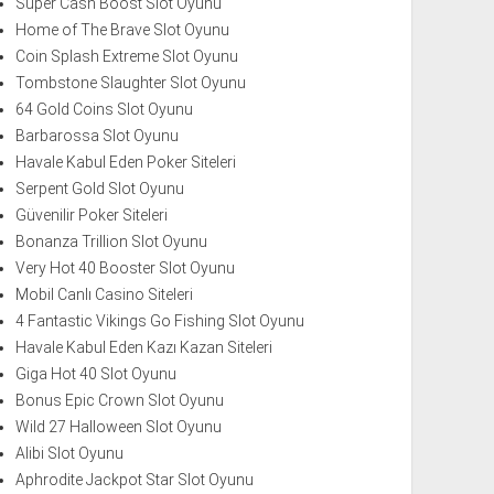
Super Cash Boost Slot Oyunu
Home of The Brave Slot Oyunu
Coin Splash Extreme Slot Oyunu
Tombstone Slaughter Slot Oyunu
64 Gold Coins Slot Oyunu
Barbarossa Slot Oyunu
Havale Kabul Eden Poker Siteleri
Serpent Gold Slot Oyunu
Güvenilir Poker Siteleri
Bonanza Trillion Slot Oyunu
Very Hot 40 Booster Slot Oyunu
Mobil Canlı Casino Siteleri
4 Fantastic Vikings Go Fishing Slot Oyunu
Havale Kabul Eden Kazı Kazan Siteleri
Giga Hot 40 Slot Oyunu
Bonus Epic Crown Slot Oyunu
Wild 27 Halloween Slot Oyunu
Alibi Slot Oyunu
Aphrodite Jackpot Star Slot Oyunu