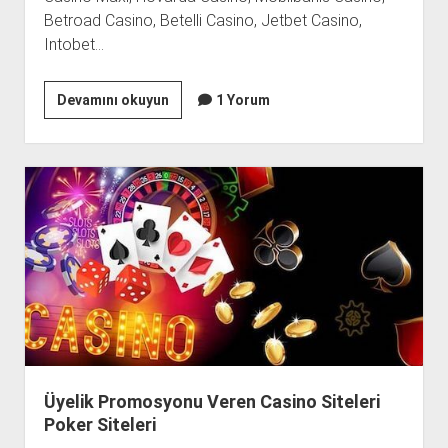
Betroad Casino, Betelli Casino, Jetbet Casino,
Intobet…
Üyelik
Devamını okuyun
1 Yorum
Promosyonu
Bulunan
Casino
Siteleri
Üyelik Promosyonu Veren Casino Siteleri
Poker Siteleri