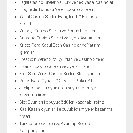
Legal Casino Siteleri ve Türkiye’deki yasal casinolar
Hoşgeldin Bonusu Veren Casino Siteleri
Yasal Casino Siteleri Hangileridir? Bonus ve
Fırsatlar
Yurtdışı Casino Siteleri ve Bonus Fırsatları
Curacao Casino Siteleri ve Üyelik Avantajları
Kripto Para Kabul Eden Casinolar ve Yatırım
İşlemleri
Free Spin Veren Slot Oyunları ve Casino Siteleri
Lisanslı Casino Siteleri ve Üyelik Linkleri
Free Spin Veren Casino Siteleri Slot Oyunları
Poker Nasıl Oynanır? Güvenilir Poker Siteleri
Jackpot ödüllü oyunlarda büyük ikramiye
kazanma fırsatı
Slot Oyunları ile büyük ödülleri kazanabilirsiniz.
Kazı Kazan oyunları ile büyük ikramiyeler kazanma
fırsatı
Türk Casino Siteleri ve Avantajlı Bonus
Kampanyaları