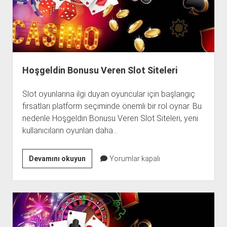
Hoşgeldin Bonusu Veren Slot Siteleri
Slot oyunlarına ilgi duyan oyuncular için başlangıç
fırsatları platform seçiminde önemli bir rol oynar. Bu
nedenle Hoşgeldin Bonusu Veren Slot Siteleri, yeni
kullanıcıların oyunları daha…
Hoşgeldin
Devamını okuyun
Yorumlar kapalı
Bonusu
Veren
Slot
Siteleri