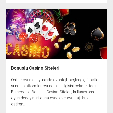
Yeni
Üye
Bonus
Kampanyaları
Bonuslu Casino Siteleri
Online oyun dünyasında avantajlı başlangıç fırsatları
sunan platformlar oyuncuların ilgisini çekmektedir.
Bu nedenle Bonuslu Casino Siteleri, kullanıcıların
oyun deneyimini daha esnek ve avantajlı hale
getiren…