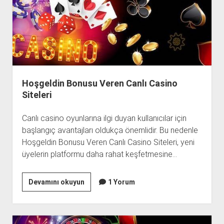
Hoşgeldin Bonusu Veren Canlı Casino
Siteleri
Canlı casino oyunlarına ilgi duyan kullanıcılar için
başlangıç avantajları oldukça önemlidir. Bu nedenle
Hoşgeldin Bonusu Veren Canlı Casino Siteleri, yeni
üyelerin platformu daha rahat keşfetmesine…
Hoşgeldin
Devamını okuyun
1 Yorum
Bonusu
Veren
Canlı