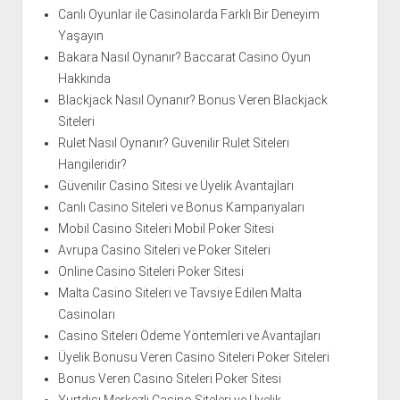
Canlı Oyunlar ile Casinolarda Farklı Bir Deneyim
Yaşayın
Bakara Nasıl Oynanır? Baccarat Casino Oyun
Hakkında
Blackjack Nasıl Oynanır? Bonus Veren Blackjack
Siteleri
Rulet Nasıl Oynanır? Güvenilir Rulet Siteleri
Hangileridir?
Güvenilir Casino Sitesi ve Üyelik Avantajları
Canlı Casino Siteleri ve Bonus Kampanyaları
Mobil Casino Siteleri Mobil Poker Sitesi
Avrupa Casino Siteleri ve Poker Siteleri
Online Casino Siteleri Poker Sitesi
Malta Casino Siteleri ve Tavsiye Edilen Malta
Casinoları
Casino Siteleri Ödeme Yöntemleri ve Avantajları
Üyelik Bonusu Veren Casino Siteleri Poker Siteleri
Bonus Veren Casino Siteleri Poker Sitesi