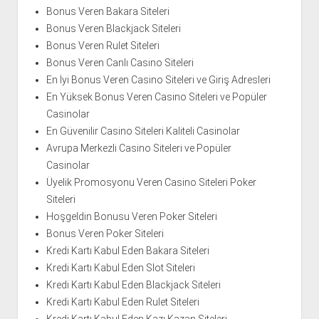
Bonus Veren Bakara Siteleri
Bonus Veren Blackjack Siteleri
Bonus Veren Rulet Siteleri
Bonus Veren Canlı Casino Siteleri
En İyi Bonus Veren Casino Siteleri ve Giriş Adresleri
En Yüksek Bonus Veren Casino Siteleri ve Popüler
Casinolar
En Güvenilir Casino Siteleri Kaliteli Casinolar
Avrupa Merkezli Casino Siteleri ve Popüler
Casinolar
Üyelik Promosyonu Veren Casino Siteleri Poker
Siteleri
Hoşgeldin Bonusu Veren Poker Siteleri
Bonus Veren Poker Siteleri
Kredi Kartı Kabul Eden Bakara Siteleri
Kredi Kartı Kabul Eden Slot Siteleri
Kredi Kartı Kabul Eden Blackjack Siteleri
Kredi Kartı Kabul Eden Rulet Siteleri