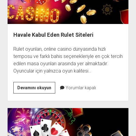
Havale Kabul Eden Rulet Siteleri
Rulet oyunları, online casino dünyasında hızlı
temposu ve farklı bahis seçenekleriyle en çok tercih
edilen masa oyunları arasında yer almaktadır.
Oyuncular için yalnızca oyun kalitesi…
Havale
Devamını okuyun
Yorumlar kapalı
Kabul
Eden
Rulet
Siteleri