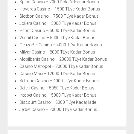
Spino Casino – 2000 Dolar’a Kadar Bonus
Hovarda Casino – 1500 TL’ye Kadar Bonus
Slotbon Casino – 7500 TL’ye Kadar Bonus
Jokera Casino – 3000 TL’ye Kadar Bonus
Hitpot Casino – 5000 TL’ye Kadar Bonus
Winnit Casino – 5000 TL’ye Kadar Bonus
GenzoBet Casino – 4000 TL’ye Kadar Bonus
Milyar Casino – 8000 TL’ye Kadar Bonus
Mobilbahis Casino – 20000 TL’ye Kadar Bonus
Casino Metropol – 20000 TL’ye Kadar Bonus
Casino Maxi – 12000 TL’ye Kadar Bonus
Betroad Casino – 4000 TL’ye Kadar Bonus
Betelli Casino – 5050 TL’ye Kadar Bonus
Intobet Casino – 5000 TL’ye Kadar Bonus
Discount Casino – 5000 TL’ye Kadar İade
Jetbet Casino – 20000 TL’ye Kadar Bonus