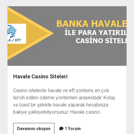
Kabul
Eden
Casino
Siteleri
Havale Casino Siteleri
Casino sitelerde havale ve eft yöntemi, en çok
tercih edilen ödeme yöntemleri arasındadır. Kolay
ve basit bir şekilde havale yaparak hesabınıza
bakiye yükleyebiliyorsunuz. Havale casino…
Havale
Devamını okuyun
1 Yorum