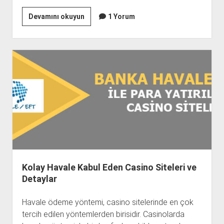
Jet
Devamını okuyun
1 Yorum
Havale
Kabul
Eden
Casino
Siteleri
ve
Ödeme
Bilgileri
Kolay Havale Kabul Eden Casino Siteleri ve
Detaylar
Havale ödeme yöntemi, casino sitelerinde en çok
tercih edilen yöntemlerden birisidir. Casinolarda