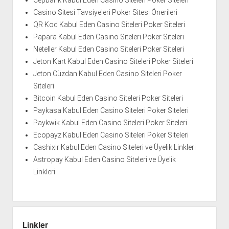
Cepbank Kabul Eden Casino Siteleri Poker Siteleri
Casino Sitesi Tavsiyeleri Poker Sitesi Önerileri
QR Kod Kabul Eden Casino Siteleri Poker Siteleri
Papara Kabul Eden Casino Siteleri Poker Siteleri
Neteller Kabul Eden Casino Siteleri Poker Siteleri
Jeton Kart Kabul Eden Casino Siteleri Poker Siteleri
Jeton Cüzdan Kabul Eden Casino Siteleri Poker
Siteleri
Bitcoin Kabul Eden Casino Siteleri Poker Siteleri
Paykasa Kabul Eden Casino Siteleri Poker Siteleri
Paykwik Kabul Eden Casino Siteleri Poker Siteleri
Ecopayz Kabul Eden Casino Siteleri Poker Siteleri
Cashixir Kabul Eden Casino Siteleri ve Üyelik Linkleri
Astropay Kabul Eden Casino Siteleri ve Üyelik
Linkleri
Linkler