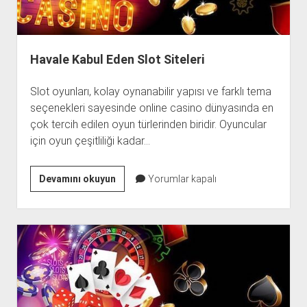
Jokera Casino
Hitpot Casino
Winnit Casino
Havale Kabul Eden Slot Siteleri
GenzoBet Casino
Slot oyunları, kolay oynanabilir yapısı ve farklı tema
Milyar Casino
seçenekleri sayesinde online casino dünyasında en
Mobilbahis Casino
çok tercih edilen oyun türlerinden biridir. Oyuncular
Casino Metropol
için oyun çeşitliliği kadar…
Casino Maxi
Havale
Devamını okuyun
Yorumlar kapalı
Betroad Casino
Kabul
Betelli Casino
Eden
Intobet Casino
Slot
Siteleri
Discount Casino
Jetbahis Casino