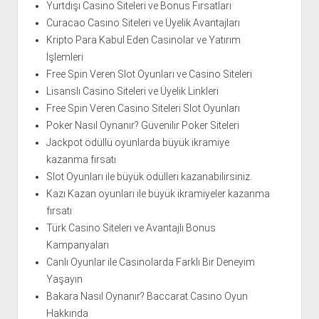
Yurtdışı Casino Siteleri ve Bonus Fırsatları
Curacao Casino Siteleri ve Üyelik Avantajları
Kripto Para Kabul Eden Casinolar ve Yatırım
İşlemleri
Free Spin Veren Slot Oyunları ve Casino Siteleri
Lisanslı Casino Siteleri ve Üyelik Linkleri
Free Spin Veren Casino Siteleri Slot Oyunları
Poker Nasıl Oynanır? Güvenilir Poker Siteleri
Jackpot ödüllü oyunlarda büyük ikramiye
kazanma fırsatı
Slot Oyunları ile büyük ödülleri kazanabilirsiniz.
Kazı Kazan oyunları ile büyük ikramiyeler kazanma
fırsatı
Türk Casino Siteleri ve Avantajlı Bonus
Kampanyaları
Canlı Oyunlar ile Casinolarda Farklı Bir Deneyim
Yaşayın
Bakara Nasıl Oynanır? Baccarat Casino Oyun
Hakkında