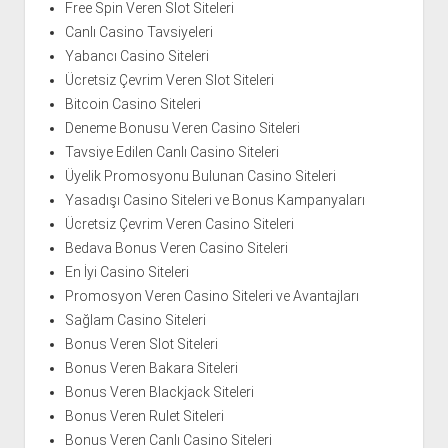
Free Spin Veren Slot Siteleri
Canlı Casino Tavsiyeleri
Yabancı Casino Siteleri
Ücretsiz Çevrim Veren Slot Siteleri
Bitcoin Casino Siteleri
Deneme Bonusu Veren Casino Siteleri
Tavsiye Edilen Canlı Casino Siteleri
Üyelik Promosyonu Bulunan Casino Siteleri
Yasadışı Casino Siteleri ve Bonus Kampanyaları
Ücretsiz Çevrim Veren Casino Siteleri
Bedava Bonus Veren Casino Siteleri
En İyi Casino Siteleri
Promosyon Veren Casino Siteleri ve Avantajları
Sağlam Casino Siteleri
Bonus Veren Slot Siteleri
Bonus Veren Bakara Siteleri
Bonus Veren Blackjack Siteleri
Bonus Veren Rulet Siteleri
Bonus Veren Canlı Casino Siteleri