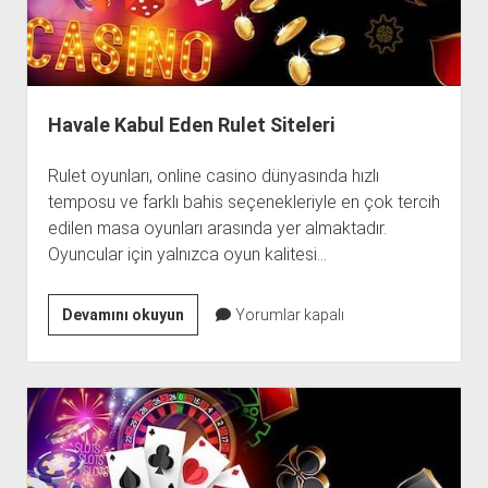
Havale Kabul Eden Rulet Siteleri
Rulet oyunları, online casino dünyasında hızlı
temposu ve farklı bahis seçenekleriyle en çok tercih
edilen masa oyunları arasında yer almaktadır.
Oyuncular için yalnızca oyun kalitesi…
Havale
Devamını okuyun
Yorumlar kapalı
Kabul
Eden
Rulet
Siteleri