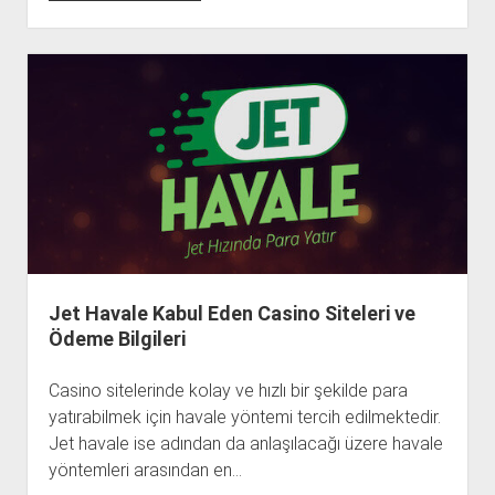
Casino
Siteleri
Jet Havale Kabul Eden Casino Siteleri ve
Ödeme Bilgileri
Casino sitelerinde kolay ve hızlı bir şekilde para
yatırabilmek için havale yöntemi tercih edilmektedir.
Jet havale ise adından da anlaşılacağı üzere havale
yöntemleri arasından en…