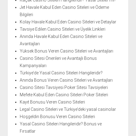
Kaçak Casino Siteleri Hangileridir? Yasal Siteler mi?
Jet Havale Kabul Eden Casino Siteleri ve Ödeme
Bilgileri
Kolay Havale Kabul Eden Casino Siteleri ve Detaylar
Tavsiye Edilen Casino Siteleri ve Üyelik Linkleri
Anında Havale Kabul Eden Casino Siteleri ve
Avantajları
Yüksek Bonus Veren Casino Siteleri ve Avantajları
Casino Sitesi Önerileri ve Avantajlı Bonus
Kampanyaları
Türkiye’de Yasal Casino Siteleri Hangileridir?
Anında Bonus Veren Casino Siteleri ve Avantajları
Casino Sitesi Tavsiyesi Poker Sitesi Tavsiyeleri
Mefete Kabul Eden Casino Siteleri Poker Siteleri
Kayıt Bonusu Veren Casino Siteleri
Legal Casino Siteleri ve Türkiye’deki yasal casinolar
Hoşgeldin Bonusu Veren Casino Siteleri
Yasal Casino Siteleri Hangileridir? Bonus ve
Fırsatlar