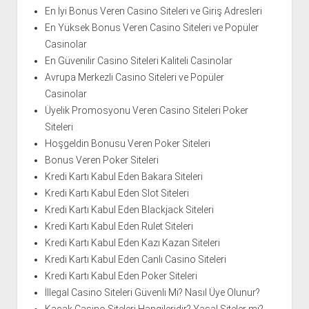
En İyi Bonus Veren Casino Siteleri ve Giriş Adresleri
En Yüksek Bonus Veren Casino Siteleri ve Popüler
Casinolar
En Güvenilir Casino Siteleri Kaliteli Casinolar
Avrupa Merkezli Casino Siteleri ve Popüler
Casinolar
Üyelik Promosyonu Veren Casino Siteleri Poker
Siteleri
Hoşgeldin Bonusu Veren Poker Siteleri
Bonus Veren Poker Siteleri
Kredi Kartı Kabul Eden Bakara Siteleri
Kredi Kartı Kabul Eden Slot Siteleri
Kredi Kartı Kabul Eden Blackjack Siteleri
Kredi Kartı Kabul Eden Rulet Siteleri
Kredi Kartı Kabul Eden Kazı Kazan Siteleri
Kredi Kartı Kabul Eden Canlı Casino Siteleri
Kredi Kartı Kabul Eden Poker Siteleri
İllegal Casino Siteleri Güvenli Mi? Nasıl Üye Olunur?