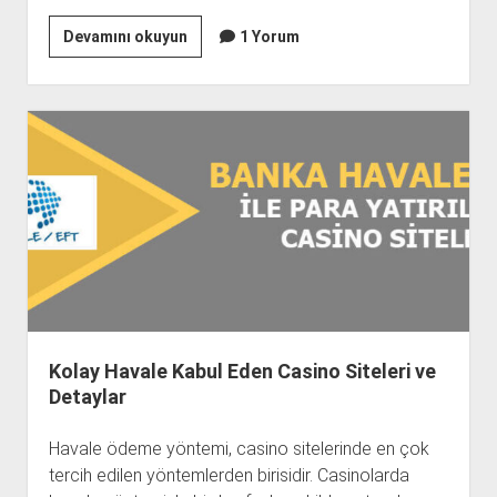
Jet
Devamını okuyun
1 Yorum
Havale
Kabul
Eden
Casino
Siteleri
ve
Ödeme
Bilgileri
Kolay Havale Kabul Eden Casino Siteleri ve
Detaylar
Havale ödeme yöntemi, casino sitelerinde en çok
tercih edilen yöntemlerden birisidir. Casinolarda