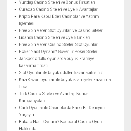
Yurtdışı Casino Siteleri ve Bonus Fırsatları
Curacao Casino Siteleri ve Üyelik Avantajları
Kripto Para Kabul Eden Casinolar ve Yatırım
İşlemleri
Free Spin Veren Slot Oyunları ve Casino Siteleri
Lisanslı Casino Siteleri ve Üyelik Linkleri
Free Spin Veren Casino Siteleri Slot Oyunları
Poker Nasıl Oynanır? Güvenilir Poker Siteleri
Jackpot ödüllü oyunlarda büyük ikramiye
kazanma fırsatı
Slot Oyunları ile büyük ödülleri kazanabilirsiniz.
Kazı Kazan oyunları ile büyük ikramiyeler kazanma
fırsatı
Türk Casino Siteleri ve Avantajlı Bonus
Kampanyaları
Canlı Oyunlar ile Casinolarda Farklı Bir Deneyim
Yaşayın
Bakara Nasıl Oynanır? Baccarat Casino Oyun
Hakkında