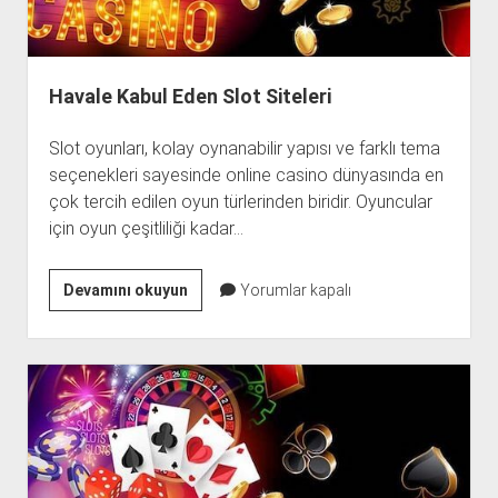
Jokera Casino
Hitpot Casino
Winnit Casino
Havale Kabul Eden Slot Siteleri
GenzoBet Casino
Slot oyunları, kolay oynanabilir yapısı ve farklı tema
Milyar Casino
seçenekleri sayesinde online casino dünyasında en
Mobilbahis Casino
çok tercih edilen oyun türlerinden biridir. Oyuncular
Casino Metropol
için oyun çeşitliliği kadar…
Casino Maxi
Havale
Devamını okuyun
Yorumlar kapalı
Betroad Casino
Kabul
Betelli Casino
Eden
Intobet Casino
Slot
Siteleri
Discount Casino
Jetbahis Casino