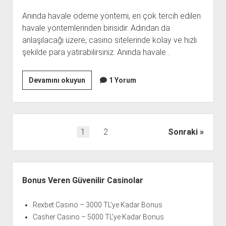
Anında havale ödeme yöntemi, en çok tercih edilen
havale yöntemlerinden birisidir. Adından da
anlaşılacağı üzere, casino sitelerinde kolay ve hızlı
şekilde para yatırabilirsiniz. Anında havale…
Anında
Devamını okuyun
1 Yorum
Havale
Kabul
Eden
Casino
Yazı
1
2
Sonraki
Siteleri
sayfalaması
ve
Avantajları
Yan
Menü
Bonus Veren Güvenilir Casinolar
Rexbet Casino – 3000 TL’ye Kadar Bonus
Casher Casino – 5000 TL’ye Kadar Bonus