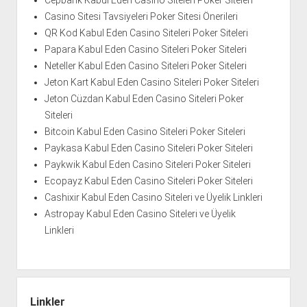
Cepbank Kabul Eden Casino Siteleri Poker Siteleri
Casino Sitesi Tavsiyeleri Poker Sitesi Önerileri
QR Kod Kabul Eden Casino Siteleri Poker Siteleri
Papara Kabul Eden Casino Siteleri Poker Siteleri
Neteller Kabul Eden Casino Siteleri Poker Siteleri
Jeton Kart Kabul Eden Casino Siteleri Poker Siteleri
Jeton Cüzdan Kabul Eden Casino Siteleri Poker
Siteleri
Bitcoin Kabul Eden Casino Siteleri Poker Siteleri
Paykasa Kabul Eden Casino Siteleri Poker Siteleri
Paykwik Kabul Eden Casino Siteleri Poker Siteleri
Ecopayz Kabul Eden Casino Siteleri Poker Siteleri
Cashixir Kabul Eden Casino Siteleri ve Üyelik Linkleri
Astropay Kabul Eden Casino Siteleri ve Üyelik
Linkleri
Linkler