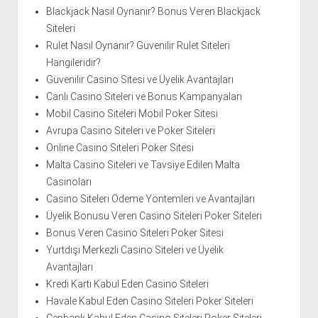
Blackjack Nasıl Oynanır? Bonus Veren Blackjack
Siteleri
Rulet Nasıl Oynanır? Güvenilir Rulet Siteleri
Hangileridir?
Güvenilir Casino Sitesi ve Üyelik Avantajları
Canlı Casino Siteleri ve Bonus Kampanyaları
Mobil Casino Siteleri Mobil Poker Sitesi
Avrupa Casino Siteleri ve Poker Siteleri
Online Casino Siteleri Poker Sitesi
Malta Casino Siteleri ve Tavsiye Edilen Malta
Casinoları
Casino Siteleri Ödeme Yöntemleri ve Avantajları
Üyelik Bonusu Veren Casino Siteleri Poker Siteleri
Bonus Veren Casino Siteleri Poker Sitesi
Yurtdışı Merkezli Casino Siteleri ve Üyelik
Avantajları
Kredi Kartı Kabul Eden Casino Siteleri
Havale Kabul Eden Casino Siteleri Poker Siteleri