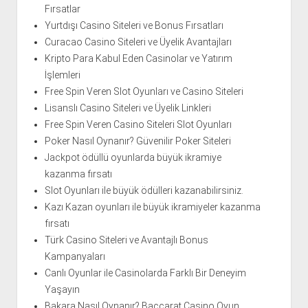
Fırsatlar
Yurtdışı Casino Siteleri ve Bonus Fırsatları
Curacao Casino Siteleri ve Üyelik Avantajları
Kripto Para Kabul Eden Casinolar ve Yatırım
İşlemleri
Free Spin Veren Slot Oyunları ve Casino Siteleri
Lisanslı Casino Siteleri ve Üyelik Linkleri
Free Spin Veren Casino Siteleri Slot Oyunları
Poker Nasıl Oynanır? Güvenilir Poker Siteleri
Jackpot ödüllü oyunlarda büyük ikramiye
kazanma fırsatı
Slot Oyunları ile büyük ödülleri kazanabilirsiniz.
Kazı Kazan oyunları ile büyük ikramiyeler kazanma
fırsatı
Türk Casino Siteleri ve Avantajlı Bonus
Kampanyaları
Canlı Oyunlar ile Casinolarda Farklı Bir Deneyim
Yaşayın
Bakara Nasıl Oynanır? Baccarat Casino Oyun