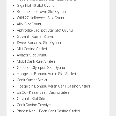
Giga Hot 40 Slot Oyunu
Bonus Epic Crown Slot Oyunu
Wild 27 Halloween Slot Oyunu
Alibi Slot Oyunu
Aphrodite Jackpot Star Slot Oyunu
Güvenilir Kumar Siteleri
Sweet Bonanza Slot Oyunu
Milli Casino Siteleri
Aviator Slot Oyunu
Mobil Canlı Rulet Siteleri
Gates of Olympus Slot Oyunu
Hoşgeldin Bonusu Veren Slot Siteleri
Canlı Kumar Siteleri
Hoşgeldin Bonusu Veren Canlı Casino Siteleri
En Çok Kazandıran Casino Siteleri
Güvenilir Slot Siteleri
Canlı Casino Tavsiyesi
Bitcoin Kabul Eden Canlı Casino Siteleri