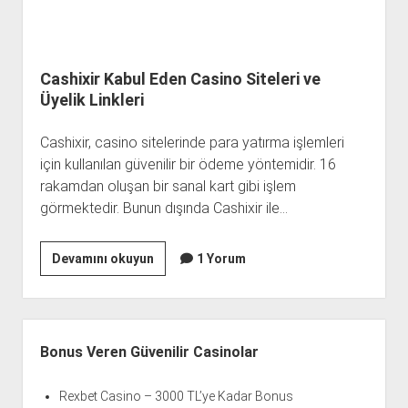
Jokera Casino
Hitpot Casino
Winnit Casino
Cashixir Kabul Eden Casino Siteleri ve
Üyelik Linkleri
GenzoBet Casino
Milyar Casino
Cashixir, casino sitelerinde para yatırma işlemleri
Mobilbahis Casino
için kullanılan güvenilir bir ödeme yöntemidir. 16
rakamdan oluşan bir sanal kart gibi işlem
Casino Metropol
görmektedir. Bunun dışında Cashixir ile…
Casino Maxi
Betroad Casino
Cashixir
Devamını okuyun
1 Yorum
Betelli Casino
Kabul
Eden
Intobet Casino
Casino
Yan
Discount Casino
Siteleri
Menü
Bonus Veren Güvenilir Casinolar
Jetbahis Casino
ve
Üyelik
Rexbet Casino – 3000 TL’ye Kadar Bonus