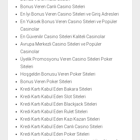
Bonus Veren Canlı Casino Siteleri
En İyi Bonus Veren Casino Siteleri ve Giriş Adresleri
En Yüksek Bonus Veren Casino Siteleri ve Popüler
Casinolar
En Güvenilir Casino Siteleri Kaliteli Casinolar
Avrupa Merkezli Casino Siteleri ve Popüler
Casinolar
Üyelik Promosyonu Veren Casino Siteleri Poker
Siteleri
Hoşgeldin Bonusu Veren Poker Siteleri
Bonus Veren Poker Siteleri
Kredi Kartı Kabul Eden Bakara Siteleri
Kredi Kartı Kabul Eden Slot Siteleri
Kredi Kartı Kabul Eden Blackjack Siteleri
Kredi Kartı Kabul Eden Rulet Siteleri
Kredi Kartı Kabul Eden Kazı Kazan Siteleri
Kredi Kartı Kabul Eden Canlı Casino Siteleri
Kredi Kartı Kabul Eden Poker Siteleri