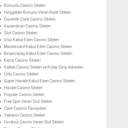
Bonuslu Casino Siteleri
Hoşgeldin Bonusu Veren Rulet Siteleri
Güvenilir Canlı Casino Siteleri
Kazandıran Casino Siteleri
Slot Casino Siteleri
Visa Kabul Eden Casino Siteleri
Mastercard Kabul Eden Casino Siteleri
Binancepay Kabul Eden Casino Siteleri
Kıbrıs Casino Siteleri
Kaliteli Casino Siteleri ve Kolay Giriş Adresleri
Ünlü Casino Siteleri
Süper Havale Kabul Eden Casino Siteleri
Havale Casino Siteleri
Popüler Casino Siteleri
Free Spin Veren Slot Siteleri
Canlı Casino Tavsiyeleri
Yabancı Casino Siteleri
Ücretsiz Çevrim Veren Slot Siteleri