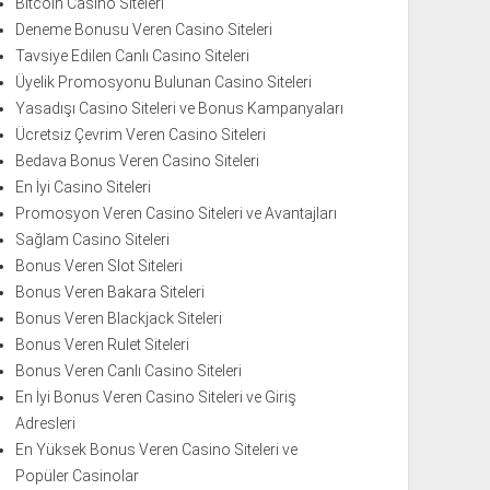
Bitcoin Casino Siteleri
Deneme Bonusu Veren Casino Siteleri
Tavsiye Edilen Canlı Casino Siteleri
Üyelik Promosyonu Bulunan Casino Siteleri
Yasadışı Casino Siteleri ve Bonus Kampanyaları
Ücretsiz Çevrim Veren Casino Siteleri
Bedava Bonus Veren Casino Siteleri
En İyi Casino Siteleri
Promosyon Veren Casino Siteleri ve Avantajları
Sağlam Casino Siteleri
Bonus Veren Slot Siteleri
Bonus Veren Bakara Siteleri
Bonus Veren Blackjack Siteleri
Bonus Veren Rulet Siteleri
Bonus Veren Canlı Casino Siteleri
En İyi Bonus Veren Casino Siteleri ve Giriş
Adresleri
En Yüksek Bonus Veren Casino Siteleri ve
Popüler Casinolar