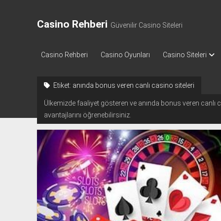
Casino Rehberi
Güvenilir Casino Siteleri
Casino Rehberi
Casino Oyunları
Casino Siteleri
Etiket:
anında bonus veren canlı casino siteleri
Ülkemizde faaliyet gösteren ve anında bonus veren canlı casin
avantajlarını öğrenebilirsiniz.