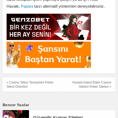
Havale,
Papara
tarzı alternatif yöntemleri deneyebilirsiniz.
« Casino Sitesi Tavsiyeleri Poker
Havale Kabul Eden Casino
Sitesi Önerileri
Siteleri Poker Siteleri »
Benzer Yazılar
Güvenilir Kumar Siteleri