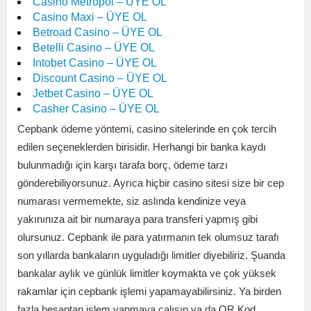
Casino Metropol – ÜYE OL
Casino Maxi – ÜYE OL
Betroad Casino – ÜYE OL
Betelli Casino – ÜYE OL
Intobet Casino – ÜYE OL
Discount Casino – ÜYE OL
Jetbet Casino – ÜYE OL
Casher Casino – ÜYE OL
Cepbank ödeme yöntemi, casino sitelerinde en çok tercih
edilen seçeneklerden birisidir. Herhangi bir banka kaydı
bulunmadığı için karşı tarafa borç, ödeme tarzı
gönderebiliyorsunuz. Ayrıca hiçbir casino sitesi size bir cep
numarası vermemekte, siz aslında kendinize veya
yakınınıza ait bir numaraya para transferi yapmış gibi
olursunuz. Cepbank ile para yatırmanın tek olumsuz tarafı
son yıllarda bankaların uyguladığı limitler diyebiliriz. Şuanda
bankalar aylık ve günlük limitler koymakta ve çok yüksek
rakamlar için cepbank işlemi yapamayabilirsiniz. Ya birden
fazla hesaptan işlem yapmaya çalışın ya da QR Kod,