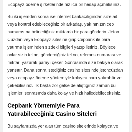
Ecopayz ödeme şirketlerinde hızlıca bir hesap açmalısınız.
Bu iki işlemden sonra ise internet bankacılığından size ait
veya kontrol edebileceğiniz bir arkadaş, yakınınızın cep
numarasına belirlediğiniz miktarda bir para gönderin. Jeton
Cüzdan veya Ecopayz sitesine girip Cepbank ile para
yatırma işleminden sizdeki bilgileri yazıp iletiniz. Böylece
onlar sizin tel no, gönderdiğiniz tel no, referans numarası ve
miktarı yazarak parayı çeker. Sonrasında size bakiye olarak
yansıtır. Daha sonra istediğiniz casino sitesinde jetoncüzdan
veya ecopayz ödeme yöntemiyle kolayca para yatırabilir ve
çekebilirsiniz. İlk başta zor gelse de alıştığınız zaman bu
işlemleri sonrasında daha kolay ve hızlı halledebileceksiniz.
Cepbank Yöntemiyle Para
Yatırabileceğiniz Casino Siteleri
Bu sayfamızda yer alan tüm casino sitelerinde kolayca ve